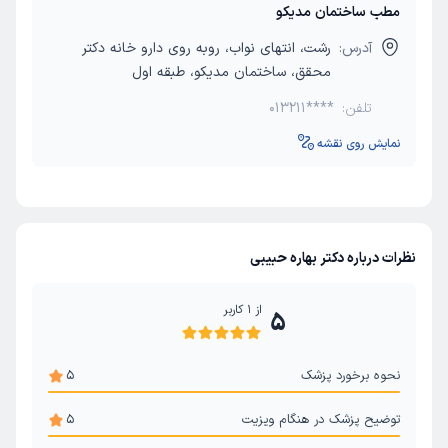
مطب ساختمان مدیکو
آدرس:
رشت، انتهای نواب، روبه روی دارو خانه دکتر
محقق، ساختمان مدیکو، طبقه اول
تلفن:
013211****
نمایش روی نقشه
نظرات درباره دکتر بهاره حبیبی
از
1
کاربر
5
نحوه برخورد پزشک
5
توضیح پزشک در هنگام ویزیت
5