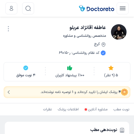
عاطفه آقانژاد عربلو
متخصص روانشناسی و مشاوره
کرج
نوبت اینترنتی
کد نظام روانشناسی
:
ر-69015
5
(
9
نظر)
100
٪
پیشنهاد کاربران
4
نوبت موفق
4
پزشک ایشان را تایید کرده‌اند
و
1
توصیه نامه نوشته‌اند
.
نوبت مطب
مشاوره آنلاین
اطلاعات پزشک
نظرات
نوبت‌دهی مطب