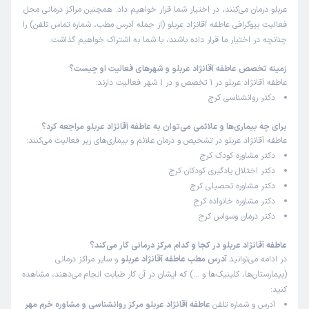
زمان انتظار:
0-15 دقیقه
عربلو درمان می‌کنند، در اختیار شما قرار خواهیم داد. همچنین مراکز درمانی محل
فعالیت بیوگرافی عاطفه آقانژاد عربلو (از جمله آدرس مطب، شماره تماس تلفن) را
به علت مشکلات استرس و اضظراب مراجعه کردم، ایشون خیلی
چنانچه در اختیار ما قرار داده باشند، با شما به اشتراک خواهیم گذاشت.
به من کمک کردن و الان واقعا مشکلم بر طرف شده و بدون نیاز
به هیچ دارویی مهار شده
زمینه تخصص عاطفه آقانژاد عربلو و شهرهای فعالیت او چیست؟
عاطفه آقانژاد عربلو در 1 تخصص و در 1 شهر فعالیت دارند:
دکتر روانشناسی کرج
سحر
کاربر آزاد
)
1403/11/01
(
برای چه بیماری‌ها و علائمی می‌توان به عاطفه آقانژاد عربلو مراجعه کرد؟
عاطفه آقانژاد عربلو در تشخیص و درمان علائم و بیماری‌های زیر فعالیت می‌کنند:
این پزشک را پیشنهاد میکنم
دکتر مشاوره کودک کرج
زمان انتظار:
0-15 دقیقه
دکتر اختلال یادگیری کودکان کرج
دکتر مشاوره تحصیلی کرج
برای دخترم مراجعه کردم عالی بودن خانم دکتر
دکتر مشاوره خانواده کرج
دکتر درمان وسواس کرج
پریسا
کاربر آزاد
عاطفه آقانژاد عربلو در کجا و کدام مرکز درمانی کار می‌کند؟
)
1403/10/24
(
در ادامه می‌توانید
آدرس مطب عاطفه آقانژاد عربلو
و سایر مراکز درمانی
(بیمارستان‌ها، کلینیک‌ها و …) که ایشان در آن کار طبابت انجام می‌دهند، مشاهده
این پزشک را پیشنهاد میکنم
کنید:
زمان انتظار:
0-15 دقیقه
آدرس و شماره تلفن
عاطفه آقانژاد عربلو مرکز روانشناسی و مشاوره خرم مهر