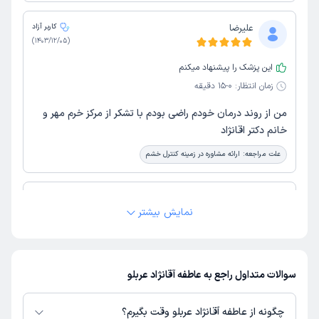
علیرضا
کاربر آزاد
)
1403/12/05
(
این پزشک را پیشنهاد میکنم
زمان انتظار:
0-15 دقیقه
من از روند درمان خودم راضی بودم با تشکر از مرکز خرم مهر و
خانم دکتر اقانژاد
علت مراجعه:
ارائه مشاوره در زمینه کنترل خشم
پوران
کاربر آزاد
نمایش بیشتر
)
1403/11/29
(
این پزشک را پیشنهاد میکنم
زمان انتظار:
0-15 دقیقه
سوالات متداول راجع به عاطفه آقانژاد عربلو
من رفتم ازشون راضی بودم کارشون عالی بود منشی محترم و
همه چی رو مقررات بود اصلا معطل نشدم ومحیط دوستانه و
چگونه از عاطفه آقانژاد عربلو وقت بگیرم؟
گرمی دارن ممنون.