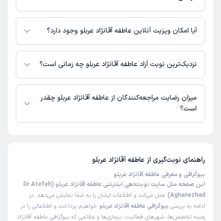
خیلی با صبر و حوصله بودن و در ضمینه حیطه شغل اشون
حرفه ایی هستند
عاطفه آقانژاد عربلو در مراکز زیر فعالیت دارد:
مرکز روانشناسی و مشاوره خرم مهر کرج
آیا امکان ویزیت آنلاین عاطفه آقانژاد عربلو وجود دارد؟
علت مراجعه:
مشاوره در زمینه مشکلات زناشویی و خانوادگی
در حال حاضر عاطفه آقانژاد عربلو مشاوره پزشکی تلفنی فعال دارند.
مریم
کاربر آزاد
نزدیک‌ترین نوبت آزاد عاطفه آقانژاد عربلو چه زمانی است؟
)
1403/11/24
(
عاطفه آقانژاد عربلو از روز شنبه 17 مرداد 1405 بیمار جدید می‌پذیرند.
این پزشک را پیشنهاد میکنم
میزان رضایت مراجعه‌کنندگان از عاطفه آقانژاد عربلو چقدر
زمان انتظار:
0-15 دقیقه
است؟
خیلی با صبر و حوصله هستن با چند بار مراجعه پیششون
تا کنون 9 نفر به عاطفه آقانژاد عربلو رای داده‌اند. میانگین امتیازی عاطفه آقانژاد
مشکلم حل شد ممنون از خانم دکتر ♥️
عربلو 5 از 5 است.
علت مراجعه:
مشاوره در زمینه مشکلات زناشویی و خانوادگی
راهنمای نوبت‌گیری از
عاطفه آقانژاد عربلو
بیوگرافی و معرفی عاطفه آقانژاد عربلو
آرنیکا
کاربر آزاد
این صفحه مثل سایت نوبت‌دهی اینترنتی عاطفه آقانژاد عربلو (Dr Atefeh
)
1403/11/01
(
Aghanezhad)
عمل می‌کند و اطلاعات ایشان را به شما نمایش می‌دهد. در
ادامه به بررسی
بیوگرافی عاطفه آقانژاد عربلو
خواهیم پرداخت و اطلاعاتی را در
این پزشک را پیشنهاد میکنم
زمینه تخصص‌ها، شهرهای فعالیت، بیماری‌ها و علائمی که بیوگرافی عاطفه آقانژاد