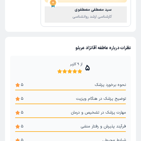
سید مصطفی مصطفوی
کارشناسی ارشد روانشناسی
نظرات درباره عاطفه آقانژاد عربلو
از
9
کاربر
5
نحوه برخورد پزشک
5
توضیح پزشک در هنگام ویزیت
5
مهارت پزشک در تشخیص و درمان
5
فرآیند پذیرش و رفتار منشی
5
شرایط محیطی
5