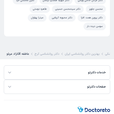
دکتر مژگان حاجی ویسی
دکتر سهیلا صمدی ترکمان
نگین محسنی فرد
محسن جلویز
دکتر سیدمحسن حسینی
طاهره دوستی
دکتر پروین همت افزا
دکتر محبوبه کربلایی
میترا پهلوان
سوسن دیده دار
پزشکی
بهترین دکتر روانشناسی ایران
دکتر روانشناسی کرج
عاطفه آقانژاد عربلو
خدمات دکترتو
صفحات دکترتو