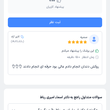
%
100
پیشنهاد کاربران
ثبت نظر
سمیه
کاربر آزاد
)
1403/08/10
(
این پزشک را پیشنهاد میکنم
زمان انتظار:
0-15 دقیقه
روکش دندان انجام دادم عالی بود حرفه ای انجام دادند 👌👌👌
سوالات متداول راجع به دکتر اسماء امیری رباط