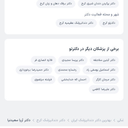
دکتر پرکردن دندان شیری کرج
دکتر برفک دهان و زبان کرج
شهر و محله فعالیت دکتر
دکترتو کرج
دکتر دندانپزشک عظیمیه کرج
برخی از پزشکان دیگر در دکترتو
دکتر آبتین سلاجقه
دکتر پریسا مجیدی
فائزه انصاری فر
دکتر اسماعیل یوسفی راد
رخساره محمدی
دکتر حمیدرضا برخورداری
دکتر مرجان کارگر
احسان اله خدابخشی
فرشته مرتضوی
دکتر علیرضا کاظمی
پزشکی
بهترین دکتر دندانپزشک ایران
دکتر دندانپزشک کرج
دکتر آریا سعیدنیا