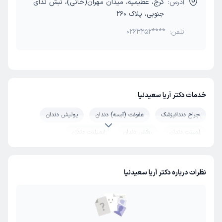
آدرس:
کرج، عظیمیه، میدان مهران(خانی)، نبش ندای
جنوبی، پلاک 260
تلفن:
0263252****
خدمات دکتر آریا سعیدنیا
جراح دندانپزشک
عفونت (آبسه) دندان
پولیش دندان
لمینت دندان
روکش دندان
ایمپلنت دندان
کشیدن دندان
کشیدن دندان عقل
طراحی لبخند
بستن فاصله بین دندان
سیلانت پیت و فیشور
نظرات درباره دکتر آریا سعیدنیا
بلیچینگ دندان
دندان مصنوعی
صاف کردن دندان
ایمپلنت با پیوند استخوان
اینله و آنله
لیزر دندانپزشکی
جراحی لثه
پرکردن دندان شیری
برفک دهان و زبان