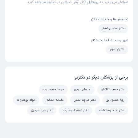
صباغان می‌توانید به پروفایل دکتر آرش صباغان در دکترتو مراجعه کنید.
تخصص‌ها و خدمات دکتر
دکتر عمومی اهواز
شهر و محله فعالیت دکتر
دکترتو اهواز
برخی از پزشکان دیگر در دکترتو
دکتر سعید کفاشان
احسان داوری
مهسا حنیفه زاده
رویا خضری پور
دکتر طراوت تمدن
ملیحه انصاری
جواد پورعلیزاده
دکتر احمدرضا قاسم
دکتر شبنم گنجه زاده
دکتر سینا حیدری