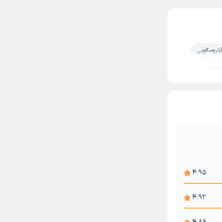
رتروسکوپی
اسوند
دنبالچه
یسک کمر
یپ
صل زانو
ل
4.95
 و ران
4.92