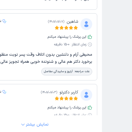
شاهین
ن
)
1405/05/07
(
این پزشک را پیشنهاد میکنم
زمان انتظار:
0-15 دقیقه
محیطی آرام و دلنشین بدون اتلاف وقت پسر نوبت منظور
برخورد دکتر هم عالی و شنونده خوبی همراه تجویز عالی 
علت مراجعه:
آرتروز و ساییدگی مفاصل
کاربر دکترتو
ن
)
1405/05/03
(
این پزشک را پیشنهاد میکنم
زمان انتظار:
0-15 دقیقه
نمایش بیشتر
محیط و رفتار دکتر و منشی همه عالی بود. دکتر با دادن