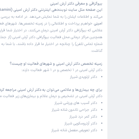
بیوگرافی و معرفی دکتر آرش امینی
علت مراجعه:
محدودیت حرکت مفاصل (مانند شانه منجمد)
این صفحه مثل سایت نوبت‌دهی اینترنتی دکتر آرش امینی (Dr Arash Aamini)
می‌کند و اطلاعات ایشان را به شما نمایش می‌دهد. در ادامه به بررسی
ب
امینی
خواهیم پرداخت و اطلاعاتی را در زمینه تخصص‌ها، شهرهای فعال
کاربر دکترتو
ن
)
1405/04/20
(
علائمی که بیوگرافی دکتر آرش امینی درمان می‌کنند، در اختیار شما قرا
همچنین مراکز درمانی محل فعالیت بیوگرافی دکتر آرش امینی (از جم
شماره تماس تلفن) را چنانچه در اختیار ما قرار داده باشند، با شما به
این پزشک را پیشنهاد میکنم
گذاشت.
زمان انتظار:
0-15 دقیقه
زمینه تخصص دکتر آرش امینی و شهرهای فعالیت او چیست؟
دکتر بسیار با آرامش و متانت مشکل مرا بررسی و در مورد ب
دکتر آرش امینی در 1 تخصص و در 1 شهر فعالیت دارند:
توجه به سی‌دی که همراهم بود کامل توضیح دادن. از صب
دکتر ارتوپدی شیراز
توضیحات ایشان کمال تشکر را دارم.
علت مراجعه:
آرتروز و ساییدگی مفاصل
برای چه بیماری‌ها و علائمی می‌توان به دکتر آرش امینی مراجعه کرد
دکتر آرش امینی در تشخیص و درمان علائم و بیماری‌های زیر فعالیت می
دکتر آسیب های ورزشی شیراز
دکتر جراحی تاندون شانه شیراز
رحیم
ن
)
1405/04/17
(
دکتر کمر درد شیراز
دکتر آرتروسکوپی شیراز
این پزشک را پیشنهاد میکنم
دکتر تعویض مفصل شانه شیراز
زمان انتظار:
15-45 دقیقه