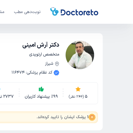
نوبت‌دهی مطب
مشا
دکتر آرش امینی
متخصص ارتوپدی
شیراز
کد نظام پزشکی
:
116474
5
99
٪
پیشنهاد کاربران
2737
ن
(
246
نظر)
1
پزشک ایشان را تایید کرده‌اند
.