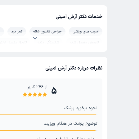
خدمات دکتر آرش امینی
آسیب های ورزشی
جراحی تاندون شانه
کمر درد
آ
تعویض مفصل شانه
شکستگی دنده
تزریق مفصل اولتر
انحراف انگشت شست پا
شکستگی دست
آرتروز آرنج
شکستگی مچ پا
درد پا
پارگی عضلات و کشیدگی ساق
نظرات درباره دکتر آرش امینی
شکستگی لگن
آرتریت پا و مچ پا
مفاصل و زانو
د
شکستگی زانو
آرتروسکوپی شانه
قوز کمر و گردن
ه
از
246
کاربر
5
تنگی کانال نخاعی
تعویض مفصل لگن و ران
تعویض مف
هالوکس والگوس
نحوه برخورد پزشک
آرتریت سپتیک
زانو
تزریق مفص
اسکولیوز و انحراف ستون فقرات
درد مفاصل
جراحی لگن
توضیح پزشک در هنگام ویزیت
زانو درد
جراحی شانه و کتف
شکستگی پا
مچ پا