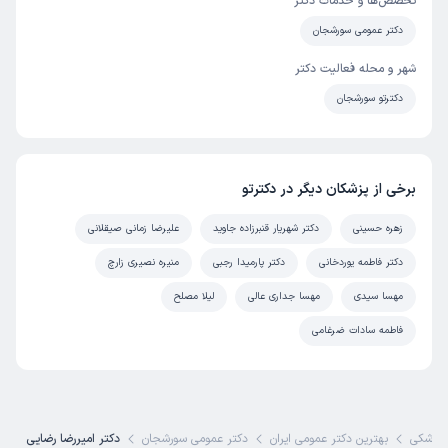
تخصص‌ها و خدمات دکتر
دکتر عمومی سورشجان
شهر و محله فعالیت دکتر
دکترتو سورشجان
برخی از پزشکان دیگر در دکترتو
زهره حسینی
دکتر شهریار قنبرزاده جاوید
علیرضا زمانی صیقلانی
دکتر فاطمه یوردخانی
دکتر پارمیدا رجبی
منیره نصیری زارچ
مهسا سیدی
مهسا جداری عالی
لیلا مصلح
فاطمه سادات ضرغامی
پزشکی
بهترین دکتر عمومی ایران
دکتر عمومی سورشجان
دکتر امیررضا رضایی