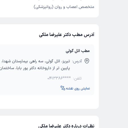
متخصص اعصاب و روان (روانپزشکی)
آدرس مطب دکتر علیرضا ملکی
مطب ائل گولی
آدرس:
تبریز، ائل گولی، سه راهی بیمارستان شهدا، ب
پایین تر از داروخانه دکتر پور بابا، ساختما
تلفن:
0413386****
نمایش روی نقشه
نظرات درباره دکتر علیرضا ملکی