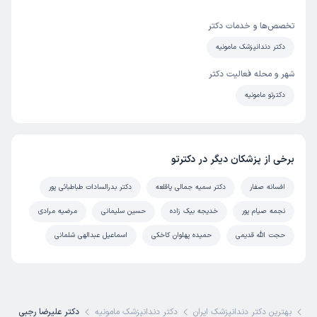
تخصص‌ها و خدمات دکتر
دکتر دندانپزشک مامونیه
شهر و محله فعالیت دکتر
دکترتو مامونیه
برخی از پزشکان دیگر در دکترتو
افسانه صفار
دکتر سمیه جمالی پاقلعه
دکتر بدرالسادات طباطبائی پور
نجمه صیام پور
خدیجه بیک زاده
حسین سلیمانی
مرضیه مرادی
حجت الله قدیمی
حمیده پهلوان کاخکی
اسماعیل عبدالهی شلمانی
کی
بهترین دکتر دندانپزشک ایران
دکتر دندانپزشک مامونیه
دکتر علیرضا رجبی