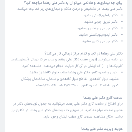
برای چه بیماری‌ها و علائمی می‌توان به دکتر علی رهنما مراجعه کرد؟
دکتر علی رهنما در تشخیص و درمان علائم و بیماری‌های زیر فعالیت می‌کنند:
دکتر بلفاروپلاستی مشهد
کاربر دکترتو
کاربر آزاد
دکتر تزریق چربی مشهد
)
1405/04/24
(
دکتر جراحی لیفت ران مشهد
این پزشک را پیشنهاد میکنم
دکتر ابدومینوپلاستی مشهد
زمان انتظار:
15-45 دقیقه
دکتر جراحی لاغری مشهد
واقعا دکتر دانا و با تجربه ای هستن و کارشون حرف نداره
دکتر علی رهنما در کجا و کدام مرکز درمانی کار می‌کند؟
در ادامه می‌توانید
آدرس مطب دکتر علی رهنما
و سایر مراکز درمانی (بیمارستان‌ها،
علت مراجعه:
جراحی زیبایی صورت (رینوپلاستی، لیفت صورت)
کلینیک‌ها و …) که ایشان در آن کار طبابت انجام می‌دهند، مشاهده کنید:
آدرس و شماره تلفن
دکتر علی رهنما مطب بلوار کلاهدوز مشهد
مشهد، بلوار کلاهدوز، تقاطع بلوار کلاهدوز و سلمان، ساختمان پزشکان
کاربر دکترتو
کاربر آزاد
کیان، طبقه 3، شماره تلفن: 05138435001، 09009840064
)
1405/04/24
(
این پزشک را پیشنهاد میکنم
ساعت کاری دکتر علی رهنما
برای اطلاع از ساعت کاری دکتر علی رهنما می‌توانید به جدول نوبت‌های دکتر در
زمان انتظار:
0-15 دقیقه
همین صفحه مراجعه کنید. در صورتی که نوبت‌های دکتر علی رهنما در دکترتو باز
دکتر و تیمشون بسیار بسیار حرفه ای بودن بعد از مدت کوتاهی
باشد، امکان مشاهده ساعت کاری مطب ایشان وجود دارد.
دوران نقاهتم تموم شد و از نتیجه ی عمل بسیار راضی هستم
هزینه ویزیت دکتر علی رهنما