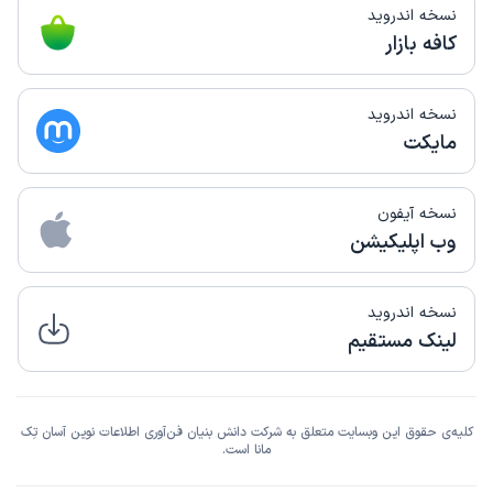
این پزشک را پیشنهاد میکنم
نسخه اندروید
زمان انتظار:
15-45 دقیقه
کافه بازار
محیط مطب و رفتار نیم آقای دکتر خیلی خوب هستش . اخلاق
آقای دکتر و کارشون که واقعا بی نظیره . به همه توصیه میکنم .
نسخه اندروید
مایکت
علت مراجعه:
درمان اسکارها و جای زخم‌های قدیمی
کاربر دکترتو
کاربر آزاد
نسخه آیفون
)
1405/03/02
(
وب اپلیکیشن
این پزشک را پیشنهاد میکنم
زمان انتظار:
0-15 دقیقه
نسخه اندروید
لینک مستقیم
خیلی با حوصله و کامل توضیحات میدن توی عمل هم
صدشونو می‌زارن ب شدت توصیه میکنم
علت مراجعه:
جراحی زیبایی بدن (ابدومینوپلاستی، لیپوساکشن)
کلیه‌ی حقوق این وبسایت متعلق به شرکت دانش بنیان فن‌آوری اطلاعات نوین آسان تِک
مانا است.
کاربر دکترتو
کاربر آزاد