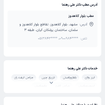
آدرس مطب دکتر علی رهنما
مطب بلوار کلاهدوز
آدرس:
مشهد، بلوار کلاهدوز، تقاطع بلوار کلاهدوز و
سلمان، ساختمان پزشکان کیان، طبقه 3
تلفن:
0900984****
،
0513843****
خدمات دکتر علی رهنما
لیزر واژن
بلفاروپلاستی
تزریق چربی
جراحی لیفت ران
ابدومینوپلاستی
جراحی لاغری
ماموپلاستی
جراحی زیبایی شکم
پیکرتراشی
عمل بینی طبیعی
عمل بینی استخوانی
عمل بینی گوشتی
عمل ترمیمی بینی