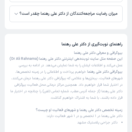
دکتر علی رهنما از روز دوشنبه 19 مرداد 1405 بیمار جدید می‌پذیرند.
تاریخ 13 خرداد جراحی بینی داشتم آقای دکتر با صبوری و متانت
میزان رضایت مراجعه‌کنندگان از دکتر علی رهنما چقدر است؟
به تمام سوالات و دغدغه هام پاسخ دادن و باعث دلگرمی بودن
و دستیار پزشک هر زمان بهشون احتیاج داشتم در هر ساعتی
تا کنون 44 نفر به دکتر علی رهنما رای داده‌اند. میانگین امتیازی دکتر علی رهنما
جوابگو بودن . علاوه بر مهارت در جراحی مهم ترین دلیل
5 از 5 است.
انتخاب من نحوه رفتار و گفتار تیم پزشکی بود.
راهنمای نوبت‌گیری از
دکتر علی رهنما
علت مراجعه:
جراحی زیبایی صورت (رینوپلاستی، لیفت صورت)
بیوگرافی و معرفی دکتر علی رهنما
این صفحه مثل سایت نوبت‌دهی اینترنتی دکتر علی رهنما (Dr Ali Rahnama)
کاربر دکترتو
کاربر آزاد
عمل می‌کند و اطلاعات ایشان را به شما نمایش می‌دهد. در ادامه به بررسی
)
1405/04/24
(
بیوگرافی دکتر علی رهنما
خواهیم پرداخت و اطلاعاتی را در زمینه تخصص‌ها،
شهرهای فعالیت، بیماری‌ها و علائمی که بیوگرافی دکتر علی رهنما درمان می‌کنند،
این پزشک را پیشنهاد میکنم
در اختیار شما قرار خواهیم داد. همچنین مراکز درمانی محل فعالیت بیوگرافی
زمان انتظار:
15-45 دقیقه
دکتر علی رهنما (از جمله آدرس مطب، شماره تماس تلفن) را چنانچه در اختیار ما
قرار داده باشند، با شما به اشتراک خواهیم گذاشت.
من پیش آقای دکتر ابدو و مامو و لیپو۳۶۰ انجام دادم و خیلی
راضیم . آقای دکتر با اخلاق فوق العادشون و دستای ماهرشون
زمینه تخصص دکتر علی رهنما و شهرهای فعالیت او چیست؟
تجربه خیلی خوبی رو برام رقم زدن . ممنون از آقای دکتر و تیم
دکتر علی رهنما در 1 تخصص و در 1 شهر فعالیت دارند:
خوبشون🙏
دکتر جراحی پلاستیک مشهد
علت مراجعه:
جراحی زیبایی بدن (ابدومینوپلاستی، لیپوساکشن)