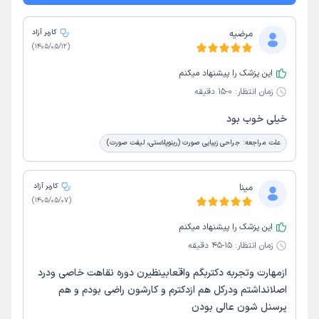
مرضیه
کاربر آزاد
)
1405/05/12
(
این پزشک را پیشنهاد میکنم
زمان انتظار:
0-15 دقیقه
خیلی خوب بود
علت مراجعه:
جراحی زیبایی صورت (رینوپلاستی، لیفت صورت)
مینا
کاربر آزاد
)
1405/05/07
(
این پزشک را پیشنهاد میکنم
زمان انتظار:
15-45 دقیقه
ازمهارت وتجربه دکتربگم واقعابینظیرن دوره نقاهت خاصی ودرد
اصلانداشتم ودرکل هم ازدکترم و کارشون راضی بودم و هم
پرسنل شون عالی بودن