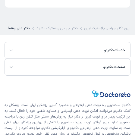
کاربر دکترتو
کاربر آزاد
)
1405/03/26
(
بهترین دکتر جراحی پلاستیک ایران
دکتر جراحی پلاستیک مشهد
دکتر علی رهنما
این پزشک را پیشنهاد میکنم
زمان انتظار:
15-45 دقیقه
خدمات دکترتو
جناب دکتر رهنما و تیمشون بسیار با اخلاق ،حرفه ای و درجه یک
هستند من ابدو و لیف سینه انجام دادم ۴۶ روز از عملم گذشته
و هر روز نتایجم بهتر میشه ممنوم از اقای دکتر و تیم شون
صفحات دکترتو
علت مراجعه:
جراحی زیبایی بدن (ابدومینوپلاستی، لیپوساکشن)
کاربر دکترتو
کاربر آزاد
)
1405/03/09
(
دکترتو ساده‌ترین راه نوبت‌ دهی اینترنتی و مشاوره آنلاین پزشکان ایران است. پزشکان به
کمک دکترتو می‌توانند امکان نوبت دهی اینترنتی و مشاوره تلفنی خود را فعال کنند. به
این پزشک را پیشنهاد میکنم
این ترتیب بیمار برای نوبت گیری از دکتر نیاز به روش‌های سنتی مثل تلفن زدن یا مراجعه
زمان انتظار:
45-90 دقیقه
حضوری ندارد. برای گرفتن نوبت ویزیت حضوری یا تلفنی از بهترین پزشکان ایران کافی
است به
سایت نوبت دهی اینترنتی
دکترتو یا اپلیکیشن دکترتو مراجعه کنید و از
لیست
دکتر رهنما واقعا دکتر با اخلاق و صبوری هستند در کارشون
پزشکان متخصص و فوق تخصص
دکترتو در زمان مورد نظر خود نوبت ویزیت بگیرید.