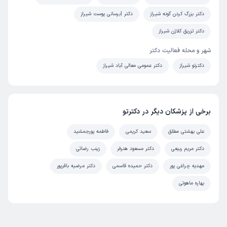
دکتر بزرگ کردن گونه شیراز
دکتر آبرسانی پوست شیراز
دکتر تزریق کلاژن شیراز
شهر و محله فعالیت دکتر
دکترتو شیراز
دکتر عمومی معالی آباد شیراز
برخی از پزشکان دیگر در دکترتو
علی بهشتی مطلق
سعید کریمی
فاطمه پورجمشید
دکتر مریم ربیعی
دکتر مسعود هنرفر
زینب رضائی
مهدیه چراغی پور
دکتر حمیده قاسمی
دکتر مرضیه باقرپور
بهاره ماهوتی