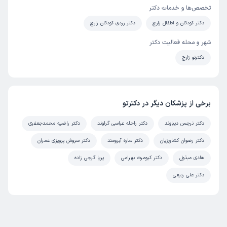
تخصص‌ها و خدمات دکتر
دکتر کودکان و اطفال زارچ
دکتر زردی کودکان زارچ
شهر و محله فعالیت دکتر
دکترتو زارچ
برخی از پزشکان دیگر در دکترتو
دکتر نرجس دیباوند
دکتر راحله عباسی گراوند
دکتر راضیه محمدجعفری
دکتر رضوان کشاورزیان
دکتر ساره آبرومند
دکتر سروش پرویزی عمران
هادی مبذول
دکتر کیومرث بهرامی
پریا گرجی زاده
دکتر علی ربیعی