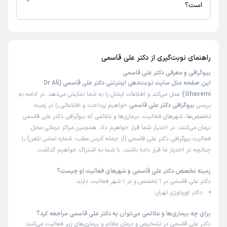
)
1404/09/26
(
است؟
این پزشک را پیشنهاد میکنم
تا کنون 15 نفر به دکتر علی قاسمی رای داده‌اند. میانگین امتیازی دکتر علی
زمان انتظار:
0-15 دقیقه
قاسمی 5 از 5 است.
عالی
راهنمای نوبت‌گیری از
دکتر علی قاسمی
علت مراجعه:
درمان سنگ کلیه و مجاری ادراری
بیوگرافی و معرفی دکتر علی قاسمی
این صفحه مثل سایت نوبت‌دهی اینترنتی دکتر علی قاسمی (Dr Ali
Ghasemi)
عمل می‌کند و اطلاعات ایشان را به شما نمایش می‌دهد. در ادامه به
کاربر دکترتو
نوبت مطب از دکترتو
بررسی
بیوگرافی دکتر علی قاسمی
خواهیم پرداخت و اطلاعاتی را در زمینه
)
1404/09/02
(
تخصص‌ها، شهرهای فعالیت، بیماری‌ها و علائمی که بیوگرافی دکتر علی قاسمی
درمان می‌کنند، در اختیار شما قرار خواهیم داد. همچنین مراکز درمانی محل
این پزشک را پیشنهاد میکنم
فعالیت بیوگرافی دکتر علی قاسمی (از جمله آدرس مطب، شماره تماس تلفن) را
زمان انتظار:
0-15 دقیقه
چنانچه در اختیار ما قرار داده باشند، با شما به اشتراک خواهیم گذاشت.
همه چیز خوب بود ، برخورد منشی ، نحوه برخورد دکتر و آرامش
زمینه تخصص دکتر علی قاسمی و شهرهای فعالیت او چیست؟
مطب بسیار عالی . خدا قوت به همگی
دکتر علی قاسمی در 1 تخصص و در 1 شهر فعالیت دارند:
دکتر اورولوژی تهران
معین الدین
نوبت مطب از دکترتو
برای چه بیماری‌ها و علائمی می‌توان به دکتر علی قاسمی مراجعه کرد؟
)
1404/08/20
(
دکتر علی قاسمی در تشخیص و درمان علائم و بیماری‌های زیر فعالیت می‌کنند: