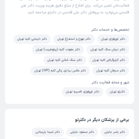
این پزشک را پیشنهاد میکنم
فعالیت‌اش تغییر می‌کند. برای اطلاع از مبلغ دقیق هزینه ویزیت دکتر علی
زمان انتظار:
0-15 دقیقه
قاسمی می‌توانید به پروفایل دکتر علی قاسمی در دکترتو مراجعه کنید.
پیشنهاد میکنم
تخصص‌ها و خدمات دکتر
علت مراجعه:
جراحی بیماری‌های بیضه و اپیدیدیم
دکتر اورولوژی تهران
دکتر تهوع و استفراغ تهران
دکتر نارسایی کلیه تهران
دکتر درمان سنگ کلیه تهران
دکتر عفونت کلیه (پیلونفریت) تهران
احمد
نوبت مطب از دکترتو
)
1404/06/29
(
دکتر آنژیوگرافی کلیه تهران
دکتر سنگ شکنی کلیه تهران
این پزشک را پیشنهاد میکنم
دکتر سرطان کلیه تهران
دکتر عکس برداری رنگی کلیه (IVP) تهران
زمان انتظار:
0-15 دقیقه
شهر و محله فعالیت دکتر
اقاي دکتر علی قاسمی جراح من بودن بسیار پزشک خوب و کار
دکترتو تهران
دکتر اورولوژی افسریه تهران
بلدی هستن واقعا دستشون درد نکنه همیشه سلامت باشن
علت مراجعه:
جراحی سرطان پروستات، کلیه یا مثانه
برخی از پزشکان دیگر در دکترتو
کاربر دکترتو
نوبت مطب از دکترتو
)
1404/06/23
(
دکتر یاسر جلیلی
دکتر مسعود جلیلی
دکتر شیما یاریجانی