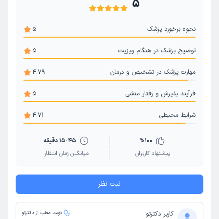
5
نحوه برخورد پزشک
5
توضیح پزشک در هنگام ویزیت
5
مهارت پزشک در تشخیص و درمان
4.79
فرآیند پذیرش و رفتار منشی
5
شرایط محیطی
4.71
100
%
15-45 دقیقه
پیشنهاد کاربران
میانگین زمان انتظار
ثبت نظر
کاربر دکترتو
نوبت مطب از دکترتو