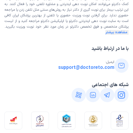
کمک دکترتو می‌توانند امکان نوبت دهی اینترنتی و مشاوره تلفنی خود را فعال کنند. به
این ترتیب بیمار برای نوبت گیری از دکتر نیاز به روش‌های سنتی مثل تلفن زدن یا مراجعه
دکترقاسمی فوق العاده هست جراح زبردست و مسئول،متخصص
حضوری ندارد. برای گرفتن نوبت ویزیت حضوری یا تلفنی از بهترین پزشکان ایران کافی
و باسواد واقعی،خوش برخورد و.... هرچی بگم کمه..... خیلی
است به
سایت نوبت دهی اینترنتی
دکترتو یا اپلیکیشن دکترتو مراجعه کنید و از
لیست
مسئولیت پذیره وبرای پول کارنمیکنه. خداخیرش بده...
پزشکان متخصص و فوق تخصص
دکترتو در زمان مورد نظر خود نوبت ویزیت بگیرید.
مشاهده بیشتر
علت مراجعه:
جراحی سرطان پروستات، کلیه یا مثانه
با ما در ارتباط باشید
ایمیل:
support@doctoreto.com
شبکه های اجتماعی