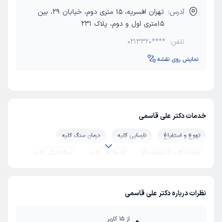
آدرس:
تهران افسریه، 15 متری دوم، خیابان 29، بین
15متری اول و دوم، پلاک 231
تلفن:
0213320****
نمایش روی نقشه
خدمات دکتر علی قاسمی
تهوع و استفراغ
نارسایی کلیه
درمان سنگ کلیه
عفونت کلیه (پیلونفریت)
آنژیوگرافی کلیه
سنگ شکنی کلیه
سرطان کلیه
عکس برداری رنگی کلیه (IVP)
نظرات درباره دکتر علی قاسمی
از
15
کاربر