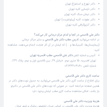
دکتر تهوع و استفراغ تهران
این پزشک را پیشنهاد میکنم
دکتر نارسایی کلیه تهران
زمان انتظار:
45-90 دقیقه
دکتر درمان سنگ کلیه تهران
دکتر عفونت کلیه (پیلونفریت) تهران
دکتر بسیار خوش برخورد و بسیار عالی بودن
دکتر آنژیوگرافی کلیه تهران
دکتر علی قاسمی در کجا و کدام مرکز درمانی کار می‌کند؟
منصوره
نوبت مطب از دکترتو
در ادامه می‌توانید
آدرس مطب دکتر علی قاسمی
و سایر مراکز درمانی
)
1404/08/10
(
(بیمارستان‌ها، کلینیک‌ها و …) که ایشان در آن کار طبابت انجام می‌دهند، مشاهده
کنید:
این پزشک را پیشنهاد میکنم
آدرس و شماره تلفن
دکتر علی قاسمی مطب افسریه تهران
زمان انتظار:
0-15 دقیقه
تهران افسریه، 15 متری دوم، خیابان 29، بین 15متری اول و دوم، پلاک 231،
شماره تلفن: 02133203060
زمان میگذارن برای شنیدن شرح حال و کاملا توضیح میدن و
هیچ عجله ای برای ویزیت بیمار بعدی ندارن
ساعت کاری دکتر علی قاسمی
علت مراجعه:
عفونت ادراری
برای اطلاع از ساعت کاری دکتر علی قاسمی می‌توانید به جدول نوبت‌های دکتر در
همین صفحه مراجعه کنید. در صورتی که نوبت‌های دکتر علی قاسمی در دکترتو
باز باشد، امکان مشاهده ساعت کاری مطب ایشان وجود دارد.
کاربر دکترتو
نوبت مطب از دکترتو
)
1404/08/06
(
هزینه ویزیت دکتر علی قاسمی
هزینه ویزیت دکتر علی قاسمی بر اساس میزان تخصص پزشک و شهر محل