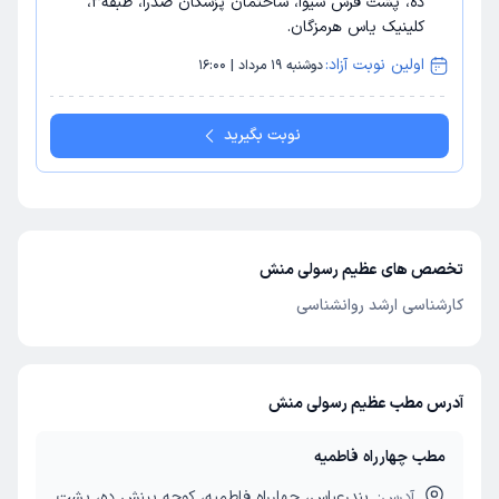
ده، پشت فرش شیوا، ساختمان پزشکان صدرا، طبقه3،
کلینیک یاس هرمزگان.
اولین نوبت آزاد:
دوشنبه 19 مرداد | 16:00
نوبت بگیرید
تخصص های عظیم رسولی منش
کارشناسی ارشد روانشناسی
آدرس مطب عظیم رسولی منش
مطب چهارراه فاطمیه
آدرس:
بندرعباس، چهارراه فاطمیه، کوچه بینش ده، پشت