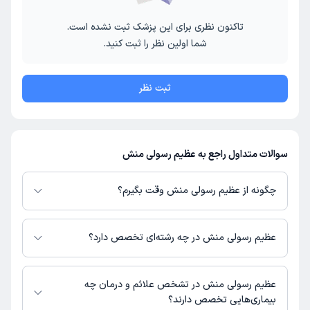
تاکنون نظری برای این پزشک ثبت نشده است.
شما اولین نظر را ثبت کنید.
ثبت نظر
سوالات متداول راجع به عظیم رسولی منش
چگونه از عظیم رسولی منش وقت بگیرم؟
در صورتی که
عظیم رسولی منش
دارای پروفایل فعال و نوبت‌دهی باز در پلتفرم
دکترتو باشند، می‌توانید از طریق این پلتفرم برای دریافت نوبت اقدام کنید. در
عظیم رسولی منش در چه رشته‌ای تخصص دارد؟
صورت فعال بودن پروفایل پزشک در دکترتو، امکان مشاهده نوبت‌های آزاد، آدرس
مطب، شماره تماس، برنامه حضور در مطب، تصاویر پزشک، ساعات کاری و سایر
عظیم رسولی منش در رشته‌های زیر (پیراپزشکی) تخصص دارند:
اطلاعات مرتبط با خدمات پزشکی و نوبت‌گیری ممکن است در پروفایل ایشان در
روانشناسی
عظیم رسولی منش در تشخص علائم و درمان چه
دکترتو در دسترس باشد
بیماری‌هایی تخصص دارند؟