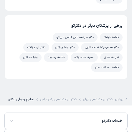
برخی از پزشکان دیگر در دکترتو
فاطمه فرشاد
دکتر سیدمصطفی امامی میبدی
دکتر محمودرضا نعمت اللهی
دکتر رضا چراغی
دکتر الهام زنگنه
نفیسه هادی
سمیه محمدزاده
فاطمه رسموند
زهرا دهقانی
فاطمه صداقت صدر
ی
بهترین دکتر روانشناسی ایران
دکتر روانشناسی بندرعباس
عظیم رسولی منش
خدمات دکترتو