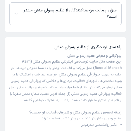
عظیم رسولی منش از روز دوشنبه 19 مرداد 1405 بیمار جدید می‌پذیرند.
میزان رضایت مراجعه‌کنندگان از عظیم رسولی منش چقدر
است؟
تاکنون امتیازی به عظیم رسولی منش داده نشده است.
راهنمای نوبت‌گیری از
عظیم رسولی منش
بیوگرافی و معرفی عظیم رسولی منش
این صفحه مثل سایت نوبت‌دهی اینترنتی عظیم رسولی منش (Azim
Rasouli Manesh)
عمل می‌کند و اطلاعات ایشان را به شما نمایش می‌دهد. در
ادامه به بررسی
بیوگرافی عظیم رسولی منش
خواهیم پرداخت و اطلاعاتی را در
زمینه تخصص‌ها، شهرهای فعالیت، بیماری‌ها و علائمی که بیوگرافی عظیم رسولی
منش درمان می‌کنند، در اختیار شما قرار خواهیم داد. همچنین مراکز درمانی محل
فعالیت بیوگرافی عظیم رسولی منش (از جمله آدرس مطب، شماره تماس تلفن) را
چنانچه در اختیار ما قرار داده باشند، با شما به اشتراک خواهیم گذاشت.
زمینه تخصص عظیم رسولی منش و شهرهای فعالیت او چیست؟
عظیم رسولی منش در 1 تخصص و در 1 شهر فعالیت دارند:
دکتر روانشناسی بندرعباس