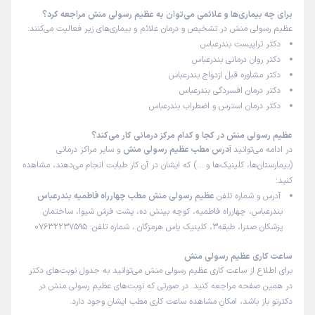
برای چه بیماری‌ها و علائمی می‌توان به عظیم رسولی منش مراجعه کرد؟
عظیم رسولی منش در تشخیص و درمان علائم و بیماری‌های زیر فعالیت می‌کنند:
دکتر تراپیست بندرعباس
دکتر روان درمانی بندرعباس
دکتر مشاوره قبل ازدواج بندرعباس
دکتر درمان افسردگی بندرعباس
دکتر درمان استرس و اضطراب بندرعباس
عظیم رسولی منش در کجا و کدام مرکز درمانی کار می‌کند؟
در ادامه می‌توانید
آدرس مطب عظیم رسولی منش
و سایر مراکز درمانی
(بیمارستان‌ها، کلینیک‌ها و …) که ایشان در آن کار طبابت انجام می‌دهند، مشاهده
کنید:
آدرس و شماره تلفن
عظیم رسولی منش مطب چهارراه فاطمیه بندرعباس
بندرعباس، چهارراه فاطمیه، کوچه بینش ده، پشت فرش شیوا، ساختمان
پزشکان صدرا، طبقه3، کلینیک یاس هرمزگان.، شماره تلفن: 07632237595
ساعت کاری عظیم رسولی منش
برای اطلاع از ساعت کاری عظیم رسولی منش می‌توانید به جدول نوبت‌های دکتر
در همین صفحه مراجعه کنید. در صورتی که نوبت‌های عظیم رسولی منش در
دکترتو باز باشد، امکان مشاهده ساعت کاری مطب ایشان وجود دارد.