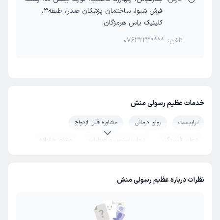
فرش شیوا، ساختمان پزشکان صدرا، طبقه3،
کلینیک یاس هرمزگان.
تلفن:
0763223****
خدمات عظیم رسولی منش
تراپیست
روان درمانی
مشاوره قبل ازدواج
درمان افسردگی
درمان استرس و اضطراب
مشاور خانواده
زوج درمانی
درمان وسواس
مشاوره مدیریت خشم
مشاوره طلاق
مشاور روابط عاطفی
مشاوره حل تعارض ازدواج
نظرات درباره عظیم رسولی منش
سکس تراپی