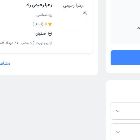
زهرا رحیمی راد
روانشناسی
5
(
1
نظر)
.
اصفهان
اولین نوبت آزاد مطب:
20 مرداد 1405
مشاهد
م دکترتو باشند،
فعال بودن پروفایل
اس، برنامه حضور