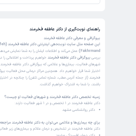
تا کنون 15 نفر به دکتر عاطفه فخرمند رای داده‌اند. میانگین امتیاز
این پزشک را پیشنهاد میکنم
5 از 5 است.
زمان انتظار:
0-15 دقیقه
نظر در مورد دکتر مراجعه به خاطر خشم و ترس کودکان که 
راهنمای نوبت‌گیری از
دکتر عاطفه فخرمند
موثر بود متشکرم از ایشون
بیوگرافی و معرفی دکتر عاطفه فخرمند
علت مراجعه:
در مورد کودک و نوجوان
این صفحه مثل سایت نوبت‌دهی 
Fakhrmand)
عمل می‌کند و اطلاعات ایشان را به شما نمایش می‌دهد.
بررسی
بیوگرافی دکتر عاطفه فخرمند
خواهیم پرداخت و اطلاعاتی را د
شهرهای فعالیت، بیماری‌ها و علائمی که بیوگرافی دکتر عاطفه فخرمند د
مهدیه
)
1404/10/09
(
اختیار شما قرار خواهیم داد. همچنین مراکز درمانی محل فعالیت بیوگ
فخرمند (از جمله آدرس مطب، شماره تماس تلفن) را چنانچه در اختیار م
این پزشک را پیشنهاد میکنم
باشند، با شما به اشتراک خواهیم گذاشت.
زمان انتظار:
0-15 دقیقه
زمینه تخصص دکتر عاطفه فخرمند و شهرهای فعالیت او چیست؟
خانم دکتر فخرمند فوق‌العاده دقیق، توانمند، دلسوز و آگاه
دکتر عاطفه فخرمند در 1 تخصص و در 1 شهر فعالیت دارند:
روانشناسی کودک هستن، برخورد گرم و تخصص بالاشون
دکتر روانشناسی مشهد
هم کودک و هم والدین احساس آرامش کنن. واقعاً حض
تأثیرگذار و راهگشاست، تجربه ای بسیار رضایت بخش دا
برای چه بیماری‌ها و علائمی می‌توان به دکتر عاطفه فخرمند مراجعه 
رو با اطمینان توصیه میکنم 🌹👌🏻
دکتر عاطفه فخرمند در تشخیص و درمان علائم و بیماری‌های زیر فعالیت
دکتر درمان افسردگی مشهد