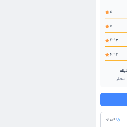
5
5
4.93
4.93
انتظار
کاربر آزاد