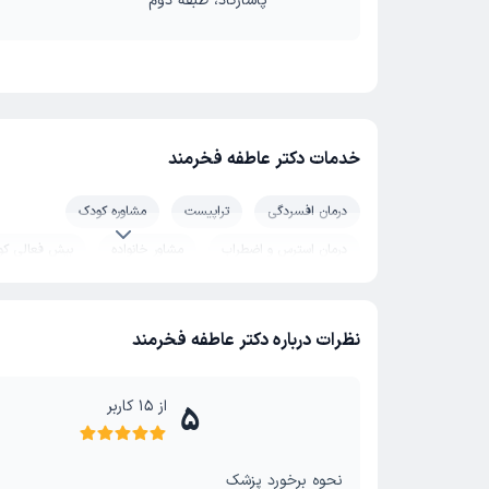
پاسارگاد، طبقه دوم
خدمات دکتر عاطفه فخرمند
درمان افسردگی
تراپیست
مشاوره کودک
درمان استرس و اضطراب
مشاور خانواده
بیش فعالی کو
درمان وسواس
مشاوره قبل ازدواج
بیش فعالی ADHD
نظرات درباره دکتر عاطفه فخرمند
از
15
کاربر
5
نحوه برخورد پزشک