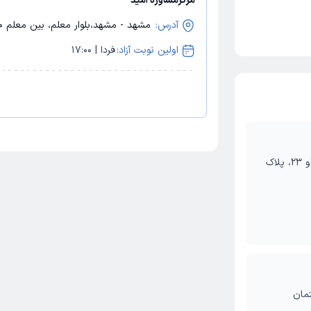
مرکزمشاوره امید
آدرس:
مشهد - مشهد،بلوار معلم، بین معلم 50 و 52، ساختمان پاسارگاد، طبقه دوم
اولین نوبت آزاد:
فردا | 17:00
مشهد، احمد آباد، بعثت 4، بین طالقانی 21و 23، پلاک
 50 و 52، ساختمان