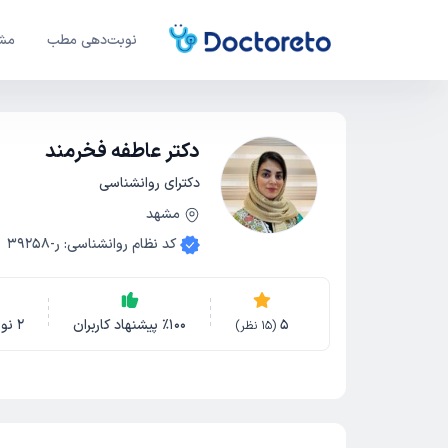
نوبت‌دهی مطب
مشا
دکتر عاطفه فخرمند
دکترای روانشناسی
مشهد
کد نظام روانشناسی
:
ر-39258
5
100
٪
پیشنهاد کاربران
2
نو
(
15
نظر)