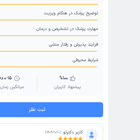
توضیح پزشک در هنگام ویزیت
مهارت پزشک در تشخیص و درمان
فرآیند پذیرش و رفتار منشی
شرایط محیطی
100
%
0-15 دقیقه
پیشنهاد کاربران
میانگین زمان 
ثبت نظر
کاربر دکترتو
)
1404/10/10
(