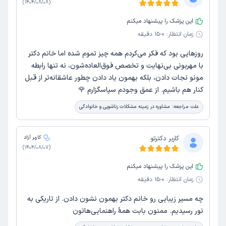
)
1404/08/08
(
این پزشک را پیشنهاد میکنم
زمان انتظار:
0-15 دقیقه
روزهایی بود که فکر می‌کردم همه چیز تموم شده اما خانم دکتر
با مهربونی بی‌نهایت و تخصص فوق‌العاده‌شون، نه تنها رابطه
مونو نجات دادن، بلکه بهمون یاد دادن چطور عاشقانه‌تر از قبل
کنار هم باشیم. از عمق وجودم سپاسگزارم 🌹
علت مراجعه:
مشاوره در زمینه مشکلات زناشویی و خانوادگی
کاربر دکترتو
کاربر آزاد
)
1404/08/07
(
این پزشک را پیشنهاد میکنم
زمان انتظار:
0-15 دقیقه
چه مسیر زیبایی رو خانم دکتر بهمون نشون دادن. از تاریکی به
نور رسیدیم. ممنون بابت همهٔ راهنمایی‌هاتون