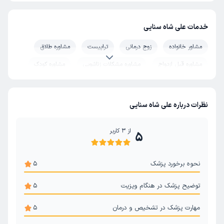
خدمات علی شاه سنایی
مشاور خانواده
زوج درمانی
تراپیست
مشاوره طلاق
مشاوره قبل ازدواج
مشاوره مشکلات زناشویی
مشاوره کودک
سایکوسوماتیک و روان تنی
روان درمانی
مشاوره خیانت
روانکاوی
مشاوره حل تعارض ازدواج
تست روانشناسی
نظرات درباره علی شاه سنایی
مشاوره رفتار درمانی
سکس تراپی
بیماری های رفتاری
از
3
کاربر
5
درمان اختلال عملکرد جنسی
مشاوره مدیریت خشم
مشاوره روان سالمندان
مشاور روابط عاطفی
نحوه برخورد پزشک
5
توضیح پزشک در هنگام ویزیت
5
مهارت پزشک در تشخیص و درمان
5