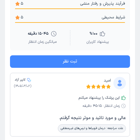
فرآیند پذیرش و رفتار منشی
5
شرایط محیطی
5
100
%
15-45 دقیقه
پیشنهاد کاربران
میانگین زمان انتظار
ثبت نظر
امید
کاربر آزاد
)
1405/03/06
(
این پزشک را پیشنهاد میکنم
زمان انتظار:
15-45 دقیقه
عالی و مورد تائید و موثر نتیجه گرفتم.
علت مراجعه:
درمان فوبیاها و ترس‌های غیرمنطقی