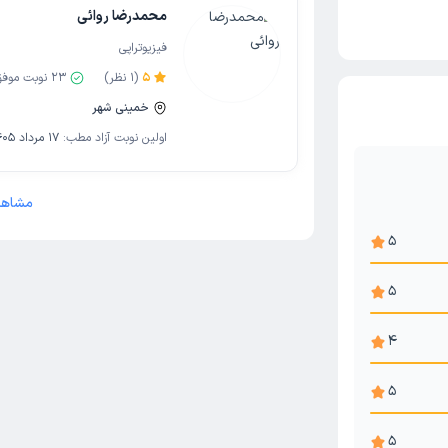
محمدرضا روائی
فیزیوتراپی
5
(
1
نظر)
23
نوبت موفق
خمینی شهر
اولین نوبت آزاد مطب:
17 مرداد 1405
مشاهد
5
5
4
5
5