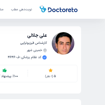
نوبت‌دهی مطب
مشا
علی جلالی
کارشناس فیزیوتراپی
خمینی شهر
کد نظام پزشکی
:
ف-4646
5
100
٪
پیشنهاد ک
(
1
نظر)