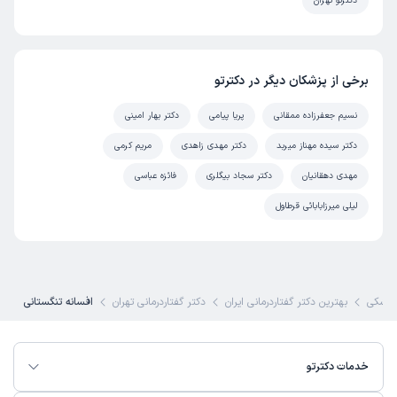
دکترتو تهران
برخی از پزشکان دیگر در دکترتو
نسیم جعفرزاده ممقانی
پریا پیامی
دکتر بهار امینی
دکتر سیده مهناز میربد
دکتر مهدی زاهدی
مریم کرمی
مهدی دهقانیان
دکتر سجاد بیگلری
فائزه عباسی
لیلی میرزابابائی قرطاول
پزشکی
بهترین دکتر گفتاردرمانی ایران
دکتر گفتاردرمانی تهران
افسانه تنگستانی
خدمات دکترتو