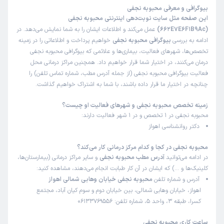
بیوگرافی و معرفی محبوبه نجفی
این صفحه مثل سایت نوبت‌دهی اینترنتی محبوبه نجفی
(662E7E6F1B9Ac)
عمل می‌کند و اطلاعات ایشان را به شما نمایش می‌دهد. در
ادامه به بررسی
بیوگرافی محبوبه نجفی
خواهیم پرداخت و اطلاعاتی را در زمینه
تخصص‌ها، شهرهای فعالیت، بیماری‌ها و علائمی که بیوگرافی محبوبه نجفی
درمان می‌کنند، در اختیار شما قرار خواهیم داد. همچنین مراکز درمانی محل
فعالیت بیوگرافی محبوبه نجفی (از جمله آدرس مطب، شماره تماس تلفن) را
چنانچه در اختیار ما قرار داده باشند، با شما به اشتراک خواهیم گذاشت.
زمینه تخصص محبوبه نجفی و شهرهای فعالیت او چیست؟
محبوبه نجفی در 1 تخصص و در 1 شهر فعالیت دارند:
دکتر روانشناسی اهواز
محبوبه نجفی در کجا و کدام مرکز درمانی کار می‌کند؟
در ادامه می‌توانید
آدرس مطب محبوبه نجفی
و سایر مراکز درمانی (بیمارستان‌ها،
کلینیک‌ها و …) که ایشان در آن کار طبابت انجام می‌دهند، مشاهده کنید:
آدرس و شماره تلفن
محبوبه نجفی خیابان وهابی شمالی اهواز
اهواز، خیابان وهابی شمالی، بین خیابان دوم و سوم کیان آباد، مجتمع
کسرا، طبقه 3، واحد 5، شماره تلفن: 06133769556
ساعت کاری محبوبه نجفی