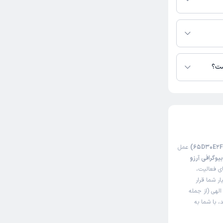
هی در دسترس
ست؟
عمل
یوگرافی آرزو
ی فعالیت،
ار شما قرار
لهی (از جمله
، با شما به