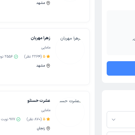
مشهد
زهرا مهربان
.
مامایی
5
(
2264
نظر)
2556
نوب
مشهد
عشرت حسنلو
مامایی
5
(
870
نظر)
977
نوبت 
زنجان
تفرم دکترتو باشند،