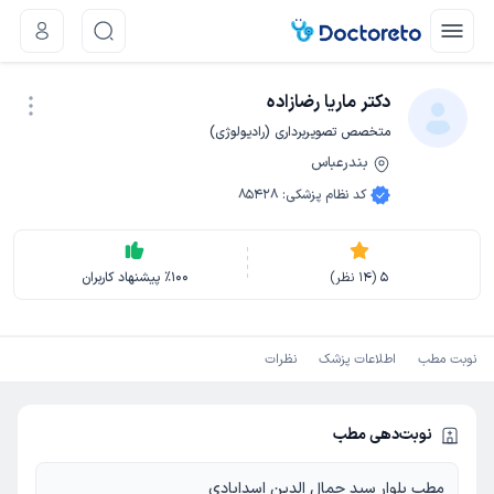
دکتر ماریا رضازاده
متخصص تصویربرداری (رادیولوژی)
بندرعباس
نوبت اینترنتی
کد نظام پزشکی
:
85428
5
(
14
نظر)
100
٪
پیشنهاد کاربران
نوبت مطب
اطلاعات پزشک
نظرات
نوبت‌دهی مطب
مطب بلوار سید جمال الدین اسدابادی