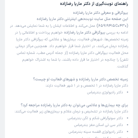
راضیه
کاربر آزاد
راهنمای نوبت‌گیری از
دکتر ماریا رضازاده
)
1403/12/11
(
بیوگرافی و معرفی دکتر ماریا رضازاده
این صفحه مثل سایت نوبت‌دهی اینترنتی دکتر ماریا رضازاده
این پزشک را پیشنهاد میکنم
(65919415C0430)
عمل می‌کند و اطلاعات ایشان را به شما نمایش می‌دهد. در
زمان انتظار:
0-15 دقیقه
ادامه به بررسی
بیوگرافی دکتر ماریا رضازاده
خواهیم پرداخت و اطلاعاتی را در
بسیار عالی
زمینه تخصص‌ها، شهرهای فعالیت، بیماری‌ها و علائمی که بیوگرافی دکتر ماریا
رضازاده درمان می‌کنند، در اختیار شما قرار خواهیم داد. همچنین مراکز درمانی
علت مراجعه:
سونو شکم و لگن
محل فعالیت بیوگرافی دکتر ماریا رضازاده (از جمله آدرس مطب، شماره تماس
تلفن) را چنانچه در اختیار ما قرار داده باشند، با شما به اشتراک خواهیم
گذاشت.
عسل
کاربر آزاد
)
1403/12/06
(
زمینه تخصص دکتر ماریا رضازاده و شهرهای فعالیت او چیست؟
دکتر ماریا رضازاده در 1 تخصص و در 1 شهر فعالیت دارند:
این پزشک را پیشنهاد میکنم
دکتر رادیولوژی بندرعباس
زمان انتظار:
0-15 دقیقه
برای چه بیماری‌ها و علائمی می‌توان به دکتر ماریا رضازاده مراجعه کرد؟
سلام، واقعا دستشون دردنکنه، من چند جا سونو رفتم نتونستن
دکتر ماریا رضازاده در تشخیص و درمان علائم و بیماری‌های زیر فعالیت می‌کنند:
تشخیص بدن مشکل منو، اما خانم دکتر تونستن بموقع
دکتر سونوگرافی شکم و لگن بندرعباس
تشخیص بدن
دکتر سی تی اسکن مغز بندرعباس
علت مراجعه:
سونوگرافی‌های تشخیصی (مانند سونوگرافی شکم و لگن)
دکتر رادیولوژی قفسه سینه بندرعباس