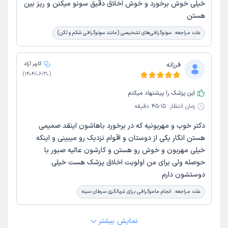
خیلی خوش برخورد و خوش اخلاق دقیق سونو میکنن و ریز بین
هستن
علت مراجعه:
سونوگرافی‌های تشخیصی (مانند سونوگرافی شکم و لگن)
فرزانه
کاربر آزاد
)
1404/06/30
(
این پزشک را پیشنهاد میکنم
زمان انتظار:
15-45 دقیقه
دکتر خوب و مهربونیه که در برخورد باهاشون اینقد صمیمی
هستن انگار یکی از دوستان و اقوام نزدیک رو میبینی و اینکه
خیلی مهربون و خوش رو هستن و کارشون عالیه صبور با
حوصله ولی برای من اولویت اخلاق پزشک هست خیلی
دوستشون دارم
علت مراجعه:
انجام ماموگرافی برای غربالگری سرطان سینه
نمایش بیشتر
ماندانا
کاربر آزاد