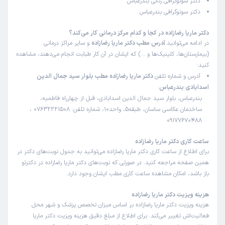
دکتر سونوگرافی رنگی بندرعباس
دکتر سونوگرافی بندرعباس
مهدی
کاربر آزاد
)
1403/07/17
(
دکتر ماریا رضازاده در کجا و کدام مرکز درمانی کار می‌کند؟
در ادامه می‌توانید
آدرس مطب دکتر ماریا رضازاده
و سایر مراکز درمانی
این پزشک را پیشنهاد میکنم
(بیمارستان‌ها، کلینیک‌ها و …) که ایشان در آن کار طبابت انجام می‌دهند، مشاهده
زمان انتظار:
15-45 دقیقه
کنید:
آدرس و شماره تلفن
دکتر ماریا رضازاده مطب بلوار سید جمال الدین
خیلی عالی
اسدابادی بندرعباس
بندرعباس، بلوار سید جمال الدین اسدابادی، قبل از چهارراه فاطمیه،
ساختمان عکاسی ساسان، طبقه5، واحد10، شماره تلفن: 07632221508 ،
کاربر دکترتو
کاربر آزاد
09177670488
)
1403/06/16
(
ساعت کاری دکتر ماریا رضازاده
این پزشک را پیشنهاد میکنم
برای اطلاع از ساعت کاری دکتر ماریا رضازاده می‌توانید به جدول نوبت‌های دکتر در
زمان انتظار:
0-15 دقیقه
همین صفحه مراجعه کنید. در صورتی که نوبت‌های دکتر ماریا رضازاده در دکترتو
باز باشد، امکان مشاهده ساعت کاری مطب ایشان وجود دارد.
ضمن تشکر از دکتر و کار کنانشان
هزینه ویزیت دکتر ماریا رضازاده
هزینه ویزیت دکتر ماریا رضازاده بر اساس میزان تخصص پزشک و شهر محل
کاربر دکترتو
کاربر آزاد
فعالیت‌اش تغییر می‌کند. برای اطلاع از مبلغ دقیق هزینه ویزیت دکتر ماریا
)
1403/04/31
(