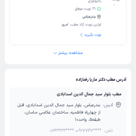
رادیولوژی
21
نوبت موفق
بندرعباس
اولین نوبت آزاد مطب:
امروز
نوبت بگیرید
مشاهده بیشتر
آدرس مطب دکتر ماریا رضازاده
مطب بلوار سید جمال الدین اسدابادی
آدرس:
بندرعباس، بلوار سید جمال الدین اسدابادی، قبل
از چهارراه فاطمیه، ساختمان عکاسی ساسان،
طبقه5، واحد10
تلفن:
0917767****
،
0763222****