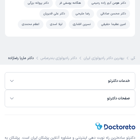
این پزشک را پیشنهاد میکنم
دکتر هومن کرم زاده رحیمی
هنگامه یوسفی فر
دکتر پروانه بزرگی
زمان انتظار:
0-15 دقیقه
دکتر محسن صادقی
رضا ملیحی
دکتر علی قدیریان
سلام،بسیار دکتر دلسوز و با حوصله ای هستن و کامل برای هر
امین عظیما حقیقی
نسرین افشاری
لیلا اسدی
اعظم محمدی
مریض وقت می‌ذارن و هر سوالی بپرسی راهنمایی می‌کنن و
توضیح میدن.و نشون میدن خیلی با سواد هستن. محیط
مطبشون هم خیلی زیبا و دلنشین بود
زشکی
بهترین دکتر رادیولوژی ایران
دکتر رادیولوژی بندرعباس
دکتر ماریا رضازاده
کاربر آزاد
مائده
)
1402/11/23
(
خدمات دکترتو
این پزشک را پیشنهاد میکنم
زمان انتظار:
0-15 دقیقه
صفحات دکترتو
عالی
دکترتو ساده‌ترین راه نوبت‌ دهی اینترنتی و مشاوره آنلاین پزشکان ایران است. پزشکان به