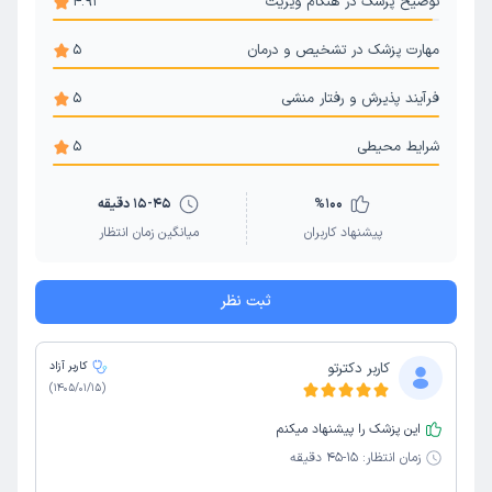
توضیح پزشک در هنگام ویزیت
4.91
مهارت پزشک در تشخیص و درمان
5
فرآیند پذیرش و رفتار منشی
5
شرایط محیطی
5
100
%
15-45 دقیقه
پیشنهاد کاربران
میانگین زمان انتظار
ثبت نظر
کاربر دکترتو
کاربر آزاد
)
1405/01/15
(
این پزشک را پیشنهاد میکنم
زمان انتظار:
15-45 دقیقه