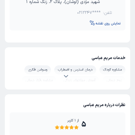
شهید مژدی (اوشان)، پلاک 2، زنگ شماره 1
تلفن:
0212247****
نمایش روی نقشه
خدمات مریم عباسی
مشاوره کودک
درمان استرس و اضطراب
وسواس فکری
زوج درمانی
آموزش مهارتهای زندگی
مشاوره رفتار درمانی
مشاوره طلاق
مشاوره خیانت
مشاوره حل تعارض ازدواج
روان درمانی
سکس تراپی
درمان اختلال عملکرد جنسی
نظرات درباره مریم عباسی
از
1
کاربر
5