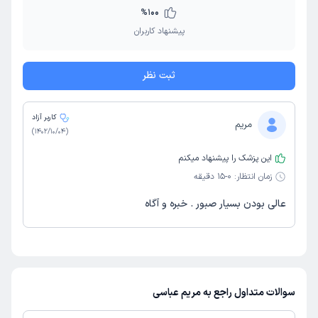
%
100
پیشنهاد کاربران
ثبت نظر
کاربر آزاد
مریم
)
1402/10/04
(
این پزشک را پیشنهاد میکنم
زمان انتظار:
0-15 دقیقه
عالی بودن بسیار صبور . خبره و آگاه
سوالات متداول راجع به مریم عباسی