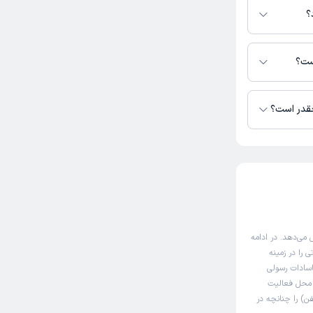
؟
ات رسولی در دسترس
است؟
چقدر است؟
می‌دهد. در ادامه
 را در زمینه
اسادات رسولی
ی محل فعالیت
ن) را چنانچه در