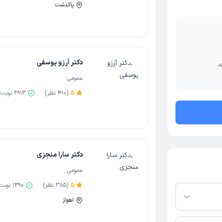
پاکدشت
دکتر آرزو یوسفی
.
عمومی
5
(
410
نظر)
2913
نوبت 
دکتر سارا منجزی
عمومی
5
(
385
نظر)
1390
نوبت
اهواز
 در پلتفرم دکترتو