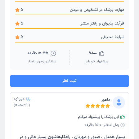
مهارت پزشک در تشخیص و درمان
5
فرآیند پذیرش و رفتار منشی
5
شرایط محیطی
5
100
%
15-45 دقیقه
پیشنهاد کاربران
میانگین زمان انتظار
ثبت نظر
ماهور
کاربر آزاد
)
1405/03/11
(
این پزشک را پیشنهاد میکنم
زمان انتظار:
0-15 دقیقه
بسیار همدل ، صبور و مهربان . راهکارهاشون بسیار عالی و در