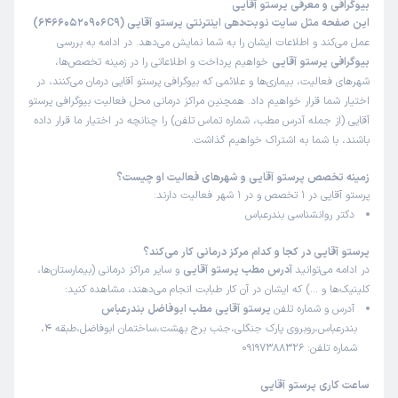
بیوگرافی و معرفی پرستو آقایی
)
1403/06/08
(
این صفحه مثل سایت نوبت‌دهی اینترنتی پرستو آقایی (64660520906C9)
این پزشک را پیشنهاد میکنم
عمل می‌کند و اطلاعات ایشان را به شما نمایش می‌دهد. در ادامه به بررسی
زمان انتظار:
0-15 دقیقه
بیوگرافی پرستو آقایی
خواهیم پرداخت و اطلاعاتی را در زمینه تخصص‌ها،
شهرهای فعالیت، بیماری‌ها و علائمی که بیوگرافی پرستو آقایی درمان می‌کنند، در
خانم دکتر یکی از بهترین روان شناس است داخل حرفه ای کار
اختیار شما قرار خواهیم داد. همچنین مراکز درمانی محل فعالیت بیوگرافی پرستو
خودش من تغییرات زندگی خودم مدیون خانم دکتر هستم...
آقایی (از جمله آدرس مطب، شماره تماس تلفن) را چنانچه در اختیار ما قرار داده
من تاحالا پیش خیلی مشاوره روانشناس رفتم از زمانی که با
باشند، با شما به اشتراک خواهیم گذاشت.
خانم دکتر آشنا شدم دیگه پیش هیچ روانشناسی نرفتم . بهترین
زمینه تخصص پرستو آقایی و شهرهای فعالیت او چیست؟
است داخل حرفه کاریش.💯💯💯
پرستو آقایی در 1 تخصص و در 1 شهر فعالیت دارند:
دکتر روانشناسی بندرعباس
کاربر دکترتو
نوبت مطب از دکترتو
پرستو آقایی در کجا و کدام مرکز درمانی کار می‌کند؟
)
1403/02/18
(
در ادامه می‌توانید
آدرس مطب پرستو آقایی
و سایر مراکز درمانی (بیمارستان‌ها،
کلینیک‌ها و …) که ایشان در آن کار طبابت انجام می‌دهند، مشاهده کنید:
این پزشک را پیشنهاد میکنم
آدرس و شماره تلفن
پرستو آقایی مطب ابوفاضل بندرعباس
زمان انتظار:
0-15 دقیقه
بندرعباس،روبروی پارک جنگلی،جنب برج بهشت،ساختمان ابوفاضل،طبقه 4،
شماره تلفن: 09197388326
خیلی دکتر خوش اخلاقی و مهربان و صبور هستن و با
راهنمایهای ایشون تونستم به ارامش خاصی برسم و اضطراب و
ساعت کاری پرستو آقایی
استرس رو از خودم دور کنم ممنون از راهنمایهایتون 😘