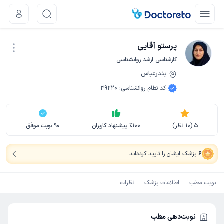
پرستو آقایی
کارشناسی ارشد روانشناسی
بندرعباس
نوبت اینترنتی
کد نظام روانشناسی
:
39220
5
(
10
نظر)
100
٪
پیشنهاد کاربران
90
نوبت موفق
6
پزشک ایشان را تایید کرده‌اند
.
نوبت مطب
اطلاعات پزشک
نظرات
نوبت‌دهی مطب