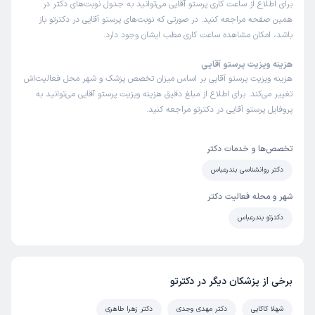
برای اطلاع از ساعت کاری پرستو آقایی می‌توانید به جدول نوبت‌های دکتر در
همین صفحه مراجعه کنید. در صورتی که نوبت‌های پرستو آقایی در دکترتو باز
باشد، امکان مشاهده ساعت کاری مطب ایشان وجود دارد.
عباس
نوبت مطب از دکترتو
)
1403/01/25
(
هزینه ویزیت پرستو آقایی
هزینه ویزیت پرستو آقایی بر اساس میزان تخصص پزشک و شهر محل فعالیت‌اش
این پزشک را پیشنهاد میکنم
تغییر می‌کند. برای اطلاع از مبلغ دقیق هزینه ویزیت پرستو آقایی می‌توانید به
زمان انتظار:
0-15 دقیقه
پروفایل پرستو آقایی در دکترتو مراجعه کنید.
واقعا عالی بود من تا حالا پیش خیلی روانشناس رفتم ولی این
بهترین روان شناس است داخل حرفه ای کاری خودش...
تخصص‌ها و خدمات دکتر
دکتر روانشناسی بندرعباس
کاربر آزاد
شهر و محله فعالیت دکتر
پریا
)
1402/06/22
(
دکترتو بندرعباس
این پزشک را پیشنهاد میکنم
زمان انتظار:
45-90 دقیقه
خیلی پزشک عالی و خوبی هستند ، با راهنمایی ایشان مسیر
برخی از پزشکان دیگر در دکترتو
زندگیم کاملا تغییر کرد و روز به روز بهتر شد و در کارم نیز موفق
شهلا کاکایی
دکتر مهدی وجدی
دکتر زهرا طاهری
تر شدم ، پیشرفت روز به روزم رو مدیون ایشان هستم ، با