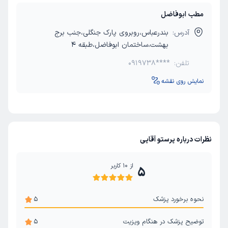
مطب ابوفاضل
آدرس:
بندرعباس،روبروی پارک جنگلی،جنب برج
بهشت،ساختمان ابوفاضل،طبقه 4
تلفن:
0919738****
نمایش روی نقشه
نظرات درباره پرستو آقایی
از
10
کاربر
5
نحوه برخورد پزشک
5
توضیح پزشک در هنگام ویزیت
5