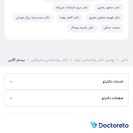
صبوری کامل همه مشکلات من رو حل کردند ، از ایشان تشکر و
دکتر منصور رضایی
دکتر مریم السادات میرزاده
قدر دانی رو دارم🌹🌹🙏🙏
دکتر فهیمه عشقی ملایری
دکتر کاظم رهنما
دکتر محمدرضا برزگر تهمتن
محمد جمالی
دکتر راضیه سوداگر
پزشکی
بهترین دکتر روانشناسی ایران
دکتر روانشناسی بندرعباس
پرستو آقایی
خدمات دکترتو
صفحات دکترتو