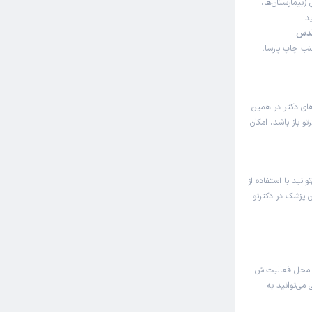
 (بیمارستان‌ها،
د:
قدس
ب چاپ پارسا،
های دکتر در همین
 باز باشد، امکان
انید با استفاده از
ن پزشک در دکترتو
 محل فعالیت‌اش
می‌توانید به