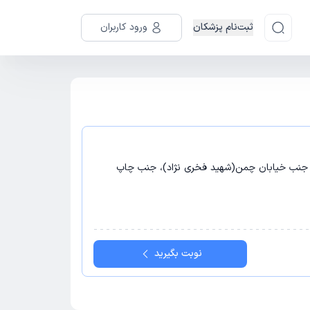
ثبت‌نام پزشکان
ورود کاربران
نب خیابان چمن(شهید فخری نژاد)، جنب چاپ
نوبت بگیرید