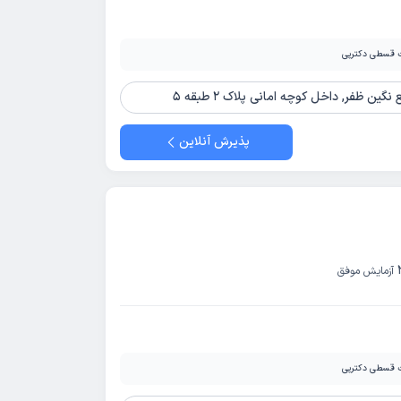
 قسطی دکترپی
ن ظفر, داخل کوچه امانی پلاک 2 طبقه 5
پذیرش آنلاین
آزمایش موفق
 قسطی دکترپی