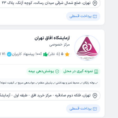
تهران، ضلع شمال شرقی میدان رسالت، کوچه آژنگ، پلاک 23
پرداخت قسطی
آزمایشگاه آفاق تهران
مرکز خصوصی
5
(
5
نظر)
٪
100
پیشنهاد کاربران
71
آ
نمونه گیری در محل
پوشش‌دهی بیمه
بوفه رایگان
محیط تمیز و بهداشتی
پذیرش منظم
جواب‌دهی سریع
کیفیت نمونه‌گ
تهران، فلکه دوم صادقیه - مرکز خرید افق - طبقه اول - آزمایشگ
پرداخت قسطی