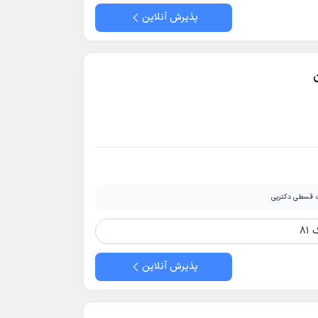
پذیرش آنلاین
ن
 قسطی دکترپی
8
پذیرش آنلاین