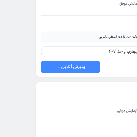
مایش موفق
یگان
پرداخت قسطی دکترپی
رم، واحد 407
پذیرش آنلاین
آزمایش موفق