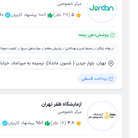
مرکز خصوصی
5
(
38
نظر)
٪
100
پیشنهاد کاربران
90
پوشش‌دهی بیمه
بوفه رایگان
محیط تمیز و بهداشتی
پذیرش منظم
جواب‌دهی سریع
کیفیت نمونه‌گ
تهران، بلوار جردن ( نلسون ماندلا)، نرسیده به میرداماد، خیابا
پرداخت قسطی
آزمایشگاه ظفر تهران
مرکز خصوصی
4.8
(
17
نظر)
٪
95
پیشنهاد کاربران
1