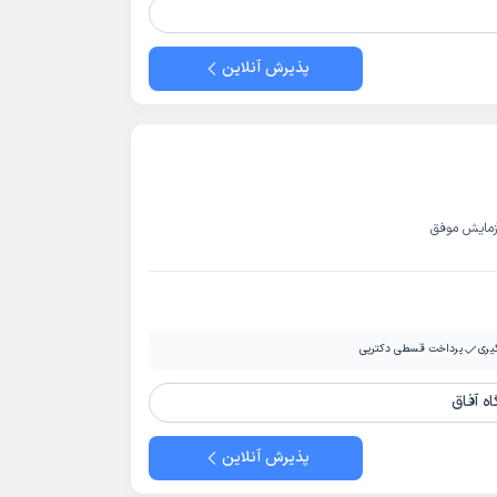
پذیرش آنلاین
زمایش موفق
یری
پرداخت قسطی دکترپی
اه آفاق
پذیرش آنلاین