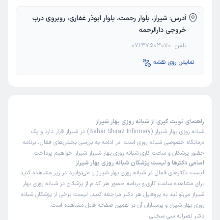
آدرس:
شیراز، بلوار رحمت، بلوار ابوذر غفاری، روبروی درب
محمدهادی
نوبت از دکترتو
خروجی دارالرحمه
)
1405/05/10
(
تلفن:
07137503070
این
پزشک
را پیشنهاد میکنم
زمان انتظار:
15-45 دقیقه
نمایش روی نقشه
دکتر خوبی هستن
دکتر اسماعیل خانلری
علت مراجعه : سنک کلیه
راهنمای نوبت گیری از شبانه روزی بهار شیراز
برخورد مناسب
توضیحات کافی
تشخیص دقیق
شبانه روزی بهار شیراز (Bahar Shiraz Infirmary) در شیراز قرار دارد و یک
پذیرش خوب
تعرفه مناسب
درمانگاه خصوصی شبانه روزی است. در ادامه به بررسی بخش‌های فعال، برنامه
حضور پزشکان و ساعت کاری شبانه روزی بهار شیراز شیراز خواهیم پرداخت.
اسامی دکترها و لیست پزشکان شبانه روزی بهار شیراز
لیست دکترهای فعال در شبانه روزی بهار شیراز را می‌توانید در زیر مشاهده کنید.
برای مشاهده ساعت کاری و برنامه حضور هر کدام از پزشکان در شبانه روزی بهار
شیراز می‌توانید به پروفایل هر دکتر مراجعه کنید. لیست برخی از پزشکان شبانه
روزی بهار شیراز و پرستاران آن در همین صفحه قابل مشاهده است.
دکتر نصراله سی سختی