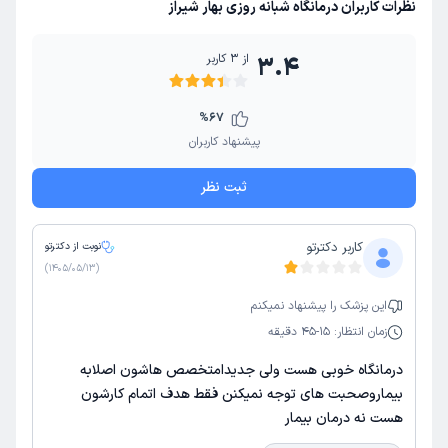
نظرات کاربران درمانگاه شبانه روزی بهار شیراز
از
3
کاربر
3.4
%
67
پیشنهاد کاربران
ثبت نظر
کاربر دکترتو
نوبت از دکترتو
)
1405/05/13
(
این
پزشک
را پیشنهاد نمیکنم
زمان انتظار:
15-45 دقیقه
درمانگاه خوبی هست ولی جدیدامتخصص هاشون اصلابه
بیماروصحبت های توجه نمیکنن فقط هدف اتمام کارشون
هست نه درمان بیمار