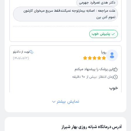
دکتر هدی نصرفرد جهرمی
علت مراجعه : اصلابه بیمارتوجه نمیکنندفقط سریع میخوان کارشون
تموم کنن برن
پذیرش خوب
رویا
نوبت از دکترتو
)
1405/05/12
(
این
پزشک
را پیشنهاد میکنم
زمان انتظار:
بیش از 90 دقیقه
خوب
دکتر حمید کریمی فر
علت مراجعه : درد زانو
نمایش بیشتر
برخورد مناسب
توضیحات کافی
تشخیص دقیق
پذیرش خوب
تعرفه مناسب
آدرس درمانگاه شبانه روزی بهار شیراز