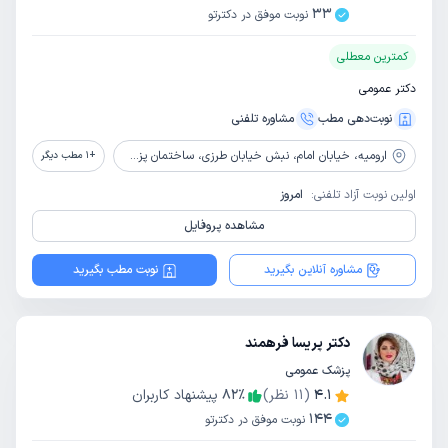
33
نوبت موفق در دکترتو
کمترین معطلی
دکتر عمومی
نوبت‌دهی مطب
مشاوره‌ تلفنی
ارومیه،
خیابان امام، نبش خیابان طرزی، ساختمان پزشکان، طبقه 1، واحد 3
+
1
مطب دیگر
اولین نوبت آزاد تلفنی:
امروز
مشاهده پروفایل
مشاوره آنلاین بگیرید
نوبت مطب بگیرید
دکتر پریسا فرهمند
پزشک عمومی
4.1
(
11
نظر)
٪
82
پیشنهاد کاربران
144
نوبت موفق در دکترتو