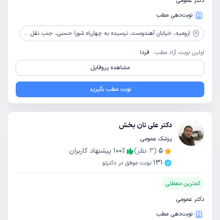
دکتر عمومی
نوبت‌دهی مطب
ارومیه،
خیابان آهندوست، نرسیده به چهارراه شورا حسنی، جنب نقل ممتاز، ساختمان بردیا، بالای داروخانه دکتر حمیدی آذر، طبقه سوم، واحد 7
اولین نوبت آزاد مطب:
فردا
مشاهده پروفایل
نوبت مطب بگیرید
دکتر علی نان بخش
پزشک عمومی
5
(
3
نظر)
٪
100
پیشنهاد کاربران
131
نوبت موفق در دکترتو
کمترین معطلی
دکتر عمومی
نوبت‌دهی مطب