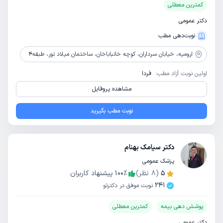
کمترین معطلی
دکتر عمومی
نوبت‌دهی مطب
ارومیه،
خیابان سرداران، کوچه خانباباخان، ساختمان میلاد نور، طبقه4
اولین نوبت آزاد مطب:
فردا
مشاهده پروفایل
نوبت مطب بگیرید
دکتر سیامک بهنام
پزشک عمومی
5
(
8
نظر)
٪
100
پیشنهاد کاربران
241
نوبت موفق در دکترتو
پوشش دهی بیمه
کمترین معطلی
دکتر عمومی