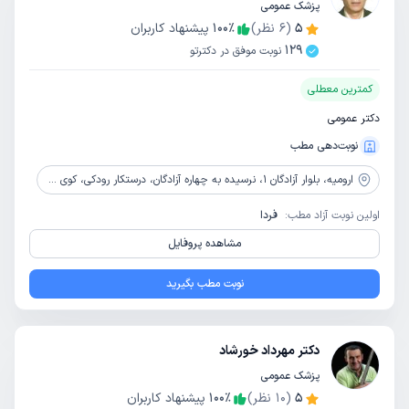
پزشک عمومی
5
(
6
نظر)
٪
100
پیشنهاد کاربران
129
نوبت موفق در دکترتو
کمترین معطلی
دکتر عمومی
نوبت‌دهی مطب
ارومیه،
بلوار آزادگان 1، نرسیده به چهاره آزادگان، درستکار رودکی، کوی 14، بن بست دوم، سمت راست، پلاک 19
اولین نوبت آزاد مطب:
فردا
مشاهده پروفایل
نوبت مطب بگیرید
دکتر مهرداد خورشاد
پزشک عمومی
5
(
10
نظر)
٪
100
پیشنهاد کاربران