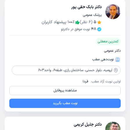
دکتر بابک حقی پور
پزشک عمومی
5
(
6
نظر)
٪
100
پیشنهاد کاربران
48
نوبت موفق در دکترتو
کمترین معطلی
دکتر عمومی
نوبت‌دهی مطب
ارومیه،
بلوار حسنی، ساختمان رازی، طبقه6، واحد603
اولین نوبت آزاد مطب:
فردا
مشاهده پروفایل
نوبت مطب بگیرید
دکتر جلیل کریمی