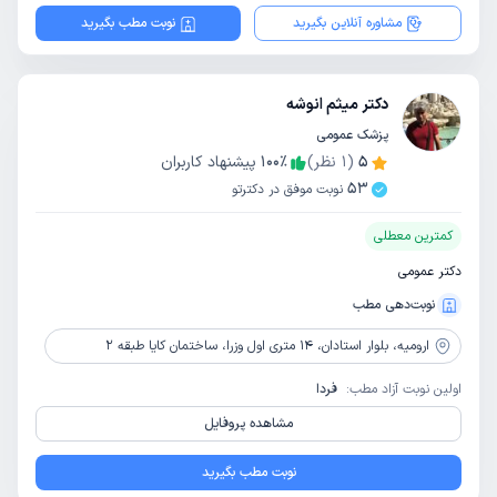
مشاوره آنلاین بگیرید
نوبت مطب بگیرید
دکتر میثم انوشه
پزشک عمومی
5
(
1
نظر)
٪
100
پیشنهاد کاربران
53
نوبت موفق در دکترتو
کمترین معطلی
دکتر عمومی
نوبت‌دهی مطب
ارومیه،
بلوار استادان، 14 متری اول وزرا، ساختمان کایا طبقه 2
اولین نوبت آزاد مطب:
فردا
مشاهده پروفایل
نوبت مطب بگیرید