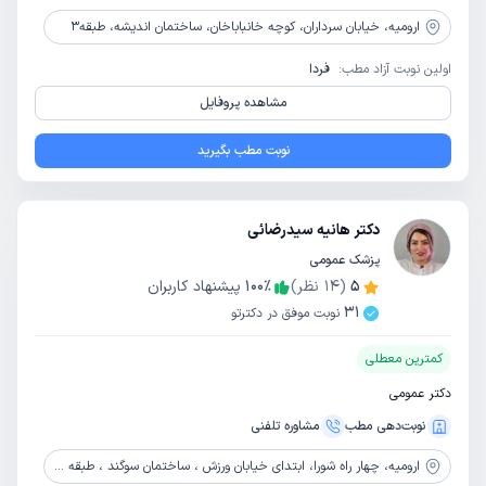
ارومیه،
خیابان سرداران، کوچه خانباباخان، ساختمان اندیشه، طبقه3
اولین نوبت آزاد مطب:
فردا
مشاهده پروفایل
نوبت مطب بگیرید
دکتر هانیه سیدرضائی
پزشک عمومی
5
(
14
نظر)
٪
100
پیشنهاد کاربران
31
نوبت موفق در دکترتو
کمترین معطلی
دکتر عمومی
نوبت‌دهی مطب
مشاوره‌ تلفنی
ارومیه،
چهار راه شورا، ابتدای خیابان ورزش ، ساختمان سوگند ، طبقه 8، واحد 29