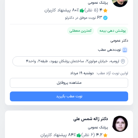
پزشک عمومی
4
(
5
نظر)
٪
80
پیشنهاد کاربران
63
نوبت موفق در دکترتو
پوشش دهی بیمه
کمترین معطلی
دکتر عمومی
نوبت‌دهی مطب
ارومیه،
خیابان مولوی2، ساختمان پزشکان بهبود، طبقه2، واحد4
اولین نوبت آزاد مطب:
دوشنبه 19 مرداد
مشاهده پروفایل
نوبت مطب بگیرید
دکتر ژاله شمس علی
پزشک عمومی
4.2
(
6
نظر)
٪
84
پیشنهاد کاربران