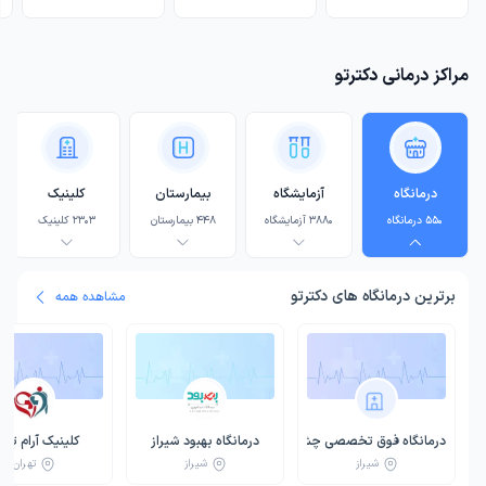
مراکز درمانی دکترتو
درمانگاه
آزمایشگاه
بیمارستان
کلینیک
550
درمانگاه
3880
آزمایشگاه
448
بیمارستان
2303
کلینیک
5
برترین
درمانگاه
های دکترتو
مشاهده همه
درمانگاه فوق تخصصی چشم دکتر توللی شیراز
درمانگاه بهبود شیراز
کلینیک آرام تهر
شیراز
شیراز
تهران