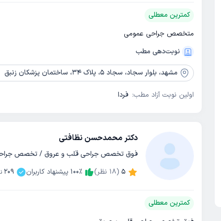
کمترین معطلی
متخصص جراحی عمومی
نوبت‌دهی مطب
مشهد،
بلوار سجاد، سجاد 5، پلاک 34، ساختمان پزشکان زنبق
اولین نوبت آزاد مطب:
فردا
دکتر محمدحسن نظافتی
فوق تخصص جراحی قلب و عروق / تخصص جراح
5
(
18
نظر)
٪
100
پیشنهاد کاربران
209
ن
کمترین معطلی