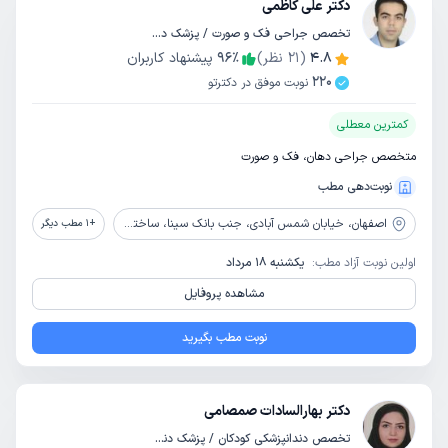
دکتر علی کاظمی
تخصص جراحی فک و صورت / پزشک دندانپزشک
4.8
(
21
نظر)
٪
96
پیشنهاد کاربران
220
نوبت موفق در دکترتو
کمترین معطلی
متخصص جراحی دهان، فک و صورت
نوبت‌دهی مطب
اصفهان،
خیابان شمس آبادی، جنب بانک سینا، ساختمان دی
+
1
مطب دیگر
اولین نوبت آزاد مطب:
یکشنبه 18 مرداد
مشاهده پروفایل
نوبت مطب بگیرید
دکتر بهارالسادات صمصامی
تخصص دندانپزشکی کودکان / پزشک دندانپزشک