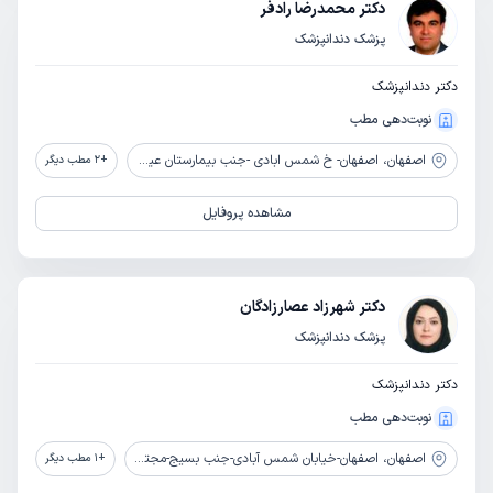
دکتر محمدرضا رادفر
پزشک دندانپزشک
دکتر دندانپزشک
نوبت‌دهی مطب
اصفهان،
اصفهان- خ شمس ابادی -جنب بیمارستان عیسی بن مریم ساختمان دی کلینیک دندانپزشکی دی
+
2
مطب دیگر
مشاهده پروفایل
دکتر شهرزاد عصارزادگان
پزشک دندانپزشک
دکتر دندانپزشک
نوبت‌دهی مطب
اصفهان،
اصفهان-خیابان شمس آبادی-جنب بسیج-مجتمع آلا - طبقه5-واحد501
+
1
مطب دیگر