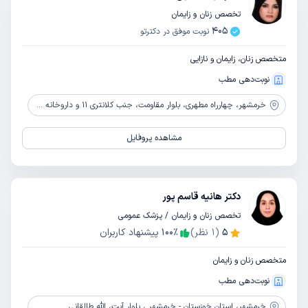
تخصص زنان و زایمان
405
نوبت موفق در دکترتو
متخصص زنان، زایمان و نازایی
نوبت‌دهی مطب
خرمشهر،
چهارراه مطهری، بلوار مقاومت، جنب کلانتری 11 و داروخانه دکتر خلیلی، ساختمان فاطمه الزهرا، طبقه4
مشاهده پروفایل
دکتر هانیه قاسم پور
تخصص زنان و زایمان / پزشک عمومی
5
(
1
نظر)
٪
100
پیشنهاد کاربران
متخصص زنان و زایمان
نوبت‌دهی مطب
خرمشهر،
استان خوزستان - خرمشهر ، بلوار آیت، الله طالقانی