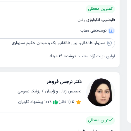
کمترین معطلی
فلوشیپ انکولوژی زنان
نوبت‌دهی مطب
سبزوار،
طالقانی، بین طالقانی یک و میدان حکیم سبزواری
اولین نوبت آزاد مطب:
دوشنبه 19 مرداد
دکتر نرجس فروهر
تخصص زنان و زایمان / پزشک عمومی
5
(
1
نظر)
٪
100
پیشنهاد کاربران
کمترین معطلی