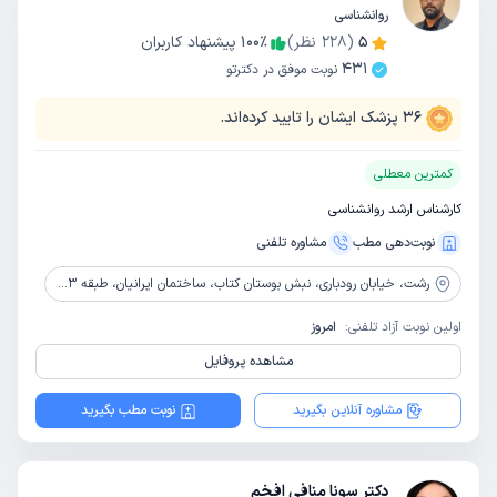
روانشناسی
5
(
228
نظر)
٪
100
پیشنهاد کاربران
431
نوبت موفق در دکترتو
36
پزشک ایشان را تایید کرده‌اند.
کمترین معطلی
کارشناس ارشد روانشناسی
نوبت‌دهی مطب
مشاوره‌ تلفنی
رشت،
خیابان رودباری، نبش بوستان کتاب، ساختمان ایرانیان، طبقه 3، واحد 5 ، مرکز مشاوره خانواده
اولین نوبت آزاد تلفنی:
امروز
مشاهده پروفایل
مشاوره آنلاین بگیرید
نوبت مطب بگیرید
دکتر سونا منافی افخم