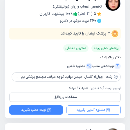
تخصص اعصاب و روان (روانپزشکی)
5
(
31
نظر)
٪
100
پیشنهاد کاربران
240
نوبت موفق در دکترتو
3
پزشک ایشان را تایید کرده‌اند.
پوشش دهی بیمه
کمترین معطلی
دکتر روانپزشک
نوبت‌دهی مطب
مشاوره‌ تلفنی
رشت،
چهارراه گلسار، خیابان نواب، کوچه میلاد، مجتمع پزشکی پایا، طبقه3، واحد 9
اولین نوبت آزاد تلفنی:
شنبه 17 مرداد
مشاهده پروفایل
مشاوره آنلاین بگیرید
نوبت مطب بگیرید