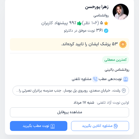
زهرا پورحسن
روانشناسی
5
(
106
نظر)
٪
99
پیشنهاد کاربران
361
نوبت موفق در دکترتو
53
پزشک ایشان را تایید کرده‌اند.
کمترین معطلی
روانشناس بالینی
نوبت‌دهی مطب
مشاوره‌ تلفنی
رشت،
خیابان سعدی، روبروی پل بوسار، جنب مدرسه برادران نصرتی راد، کلینیک طرح واره نو
اولین نوبت آزاد تلفنی:
شنبه 17 مرداد
مشاهده پروفایل
مشاوره آنلاین بگیرید
نوبت مطب بگیرید