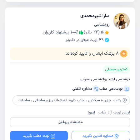
سارا شیرمحمدی
روانشناسی
5
(
22
نظر)
٪
100
پیشنهاد کاربران
49
نوبت موفق در دکترتو
8
پزشک ایشان را تایید کرده‌اند.
کمترین معطلی
کارشناسی ارشد روانشناسی عمومی
نوبت‌دهی مطب
مشاوره‌ تلفنی
رشت،
چهارراه میکائیل ، جنب داروخانه شبانه روزی سلطانی ، ساختمان سهند ، طبقه 2 ، واحد 5
اولین نوبت آزاد مطب:
امروز
مشاهده پروفایل
مشاوره آنلاین بگیرید
نوبت مطب بگیرید