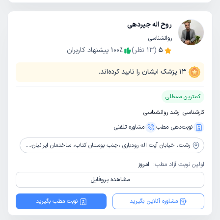
روح اله جیردهی
روانشناسی
5
(
13
نظر)
٪
100
پیشنهاد کاربران
13
پزشک ایشان را تایید کرده‌اند.
کمترین معطلی
کارشناسی ارشد روانشناسی
نوبت‌دهی مطب
مشاوره‌ تلفنی
رشت،
خیابان آیت اله رودباری ،جنب بوستان کتاب، ساختمان ایرانیان، طبقه سوم واحد5
اولین نوبت آزاد مطب:
امروز
مشاهده پروفایل
مشاوره آنلاین بگیرید
نوبت مطب بگیرید