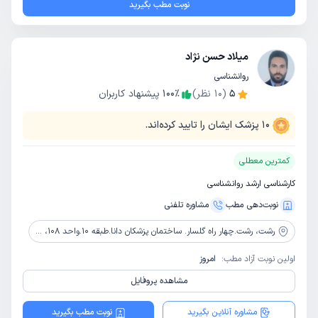
نوبت مطب بگیرید
میلاد حسن نژاد
روانشناسی
5
(
10
نظر)
٪
100
پیشنهاد کاربران
10
پزشک ایشان را تایید کرده‌اند.
کمترین معطلی
کارشناسی ارشد روانشناسی
نوبت‌دهی مطب
مشاوره‌ تلفنی
رشت،
رشت.چهار راه گلسار‌. ساختمان پزشکان دانا.طبقه 10.واحد 108، کلینیک مشاوره و خدمات روانشناختی جویا
اولین نوبت آزاد مطب:
امروز
مشاهده پروفایل
مشاوره آنلاین بگیرید
نوبت مطب بگیرید