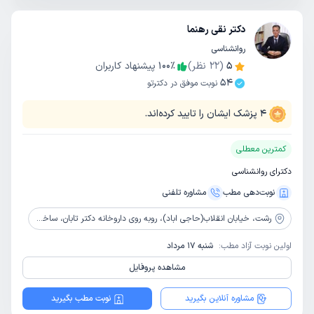
دکتر نقی رهنما
روانشناسی
5
(
22
نظر)
٪
100
پیشنهاد کاربران
54
نوبت موفق در دکترتو
4
پزشک ایشان را تایید کرده‌اند.
کمترین معطلی
دکترای روانشناسی
نوبت‌دهی مطب
مشاوره‌ تلفنی
رشت،
خیابان انقلاب(حاجی اباد)، روبه روی داروخانه دکتر تابان، ساختمان پزشکان گاندی، طبقه چهارم،پلاک 15
اولین نوبت آزاد مطب:
شنبه 17 مرداد
مشاهده پروفایل
مشاوره آنلاین بگیرید
نوبت مطب بگیرید