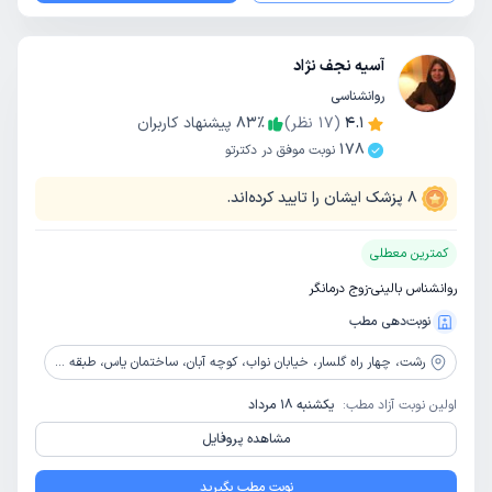
آسیه نجف نژاد
روانشناسی
4.1
(
17
نظر)
٪
83
پیشنهاد کاربران
178
نوبت موفق در دکترتو
8
پزشک ایشان را تایید کرده‌اند.
کمترین معطلی
روانشناس بالینی-زوج درمانگر
نوبت‌دهی مطب
رشت،
چهار راه گلسار، خیابان نواب، کوچه آبان، ساختمان یاس، طبقه چهارم، واحد 7، مرکز مشاوره حال خوب
اولین نوبت آزاد مطب:
یکشنبه 18 مرداد
مشاهده پروفایل
نوبت مطب بگیرید