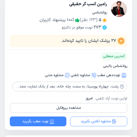
رامین کسب گر حقیقی
روانشناسی
5
(
123
نظر)
٪
100
پیشنهاد کاربران
273
نوبت موفق در دکترتو
27
پزشک ایشان را تایید کرده‌اند.
کمترین معطلی
روانشناس بالینی
نوبت‌دهی مطب
مشاوره‌ تلفنی
مشاوره‌ متنی
رشت،
چهارراه پورسینا، به سمت چله خانه، بعد از بانک تجارت، مجتمع ایرانیان، طبقه 5، واحد 20 و طبقه 7، واحد 26
اولین نوبت آزاد تلفنی:
امروز
مشاهده پروفایل
مشاوره آنلاین بگیرید
نوبت مطب بگیرید