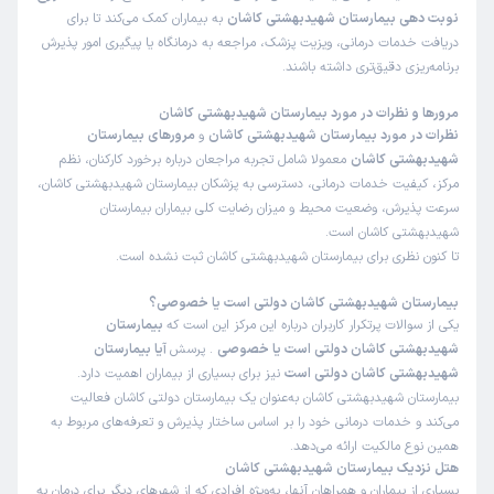
نوبت دهی بیمارستان شهیدبهشتی کاشان
به بیماران کمک می‌کند تا برای
دریافت خدمات درمانی، ویزیت پزشک، مراجعه به درمانگاه یا پیگیری امور پذیرش
برنامه‌ریزی دقیق‌تری داشته باشند.
مرورها و نظرات در مورد بیمارستان شهیدبهشتی کاشان
نظرات در مورد بیمارستان شهیدبهشتی کاشان
و
مرورهای بیمارستان
شهیدبهشتی کاشان
معمولا شامل تجربه مراجعان درباره برخورد کارکنان، نظم
مرکز، کیفیت خدمات درمانی، دسترسی به پزشکان بیمارستان شهیدبهشتی کاشان،
سرعت پذیرش، وضعیت محیط و میزان رضایت کلی بیماران بیمارستان
شهیدبهشتی کاشان است.
تا کنون نظری برای بیمارستان شهیدبهشتی کاشان ثبت نشده است.
بیمارستان شهیدبهشتی کاشان دولتی است یا خصوصی؟
یکی از سوالات پرتکرار کاربران درباره این مرکز این است که
بیمارستان
شهیدبهشتی کاشان دولتی است یا خصوصی
. پرسش
آیا بیمارستان
شهیدبهشتی کاشان دولتی است
نیز برای بسیاری از بیماران اهمیت دارد.
بیمارستان شهیدبهشتی کاشان به‌عنوان یک
بیمارستان دولتی کاشان
فعالیت
می‌کند و خدمات درمانی خود را بر اساس ساختار پذیرش و تعرفه‌های مربوط به
همین نوع مالکیت ارائه می‌دهد.
هتل نزدیک بیمارستان شهیدبهشتی کاشان
بسیاری از بیماران و همراهان آنها، به‌ویژه افرادی که از شهرهای دیگر برای درمان به