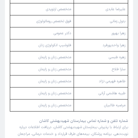
علیرضا عابدی
متخصص ارتوپدی
بتول زمانی
فوق تخصص روماتولوژی
زهرا بهپور
دکتر عمومی
زهرا واحدپورفرد
فلوشیپ انکولوژی زنان
زهره طبسی
متخصص زنان و زایمان
سارا فلاح
متخصص زنان و زایمان
طاهره فهیمی نژاد
متخصص زنان و زایمان
طیبه هاشمی آرانی
متخصص زنان و زایمان
مرضیه طالبیان
متخصص زنان و زایمان
شماره تلفن و شماره تماس بیمارستان شهیدبهشتی کاشان
برای ارتباط با پذیرش بیمارستان شهیدبهشتی کاشان، دریافت اطلاعات درباره
نوبت‌دهی، برنامه پزشکان، بیمه‌های طرف قرارداد و خدمات درمانی، مراجعان