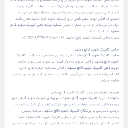
مشهد، دریافت اطلاعات عمومی، پرسش درباره خدمات، ساعات کاری کلینیک
خیلی عالی
شهید قانع مشهد، نوبت‌دهی و برنامه پزشکان مورد استفاده قرار می‌گیرد. در
دکتر آرش قلوبی
علت مراجعه : کنترل آزمایش
صورتی که امکان نوبت دهی تلفنی برای کلینیک شهید قانع مشهد فعال باشد،
مراجعان می‌توانند از همین شماره به‌عنوان
شماره نوبت دهی کلینیک شهید قانع
مشهد
نیز استفاده کنند.
برخورد مناسب
توضیحات کافی
تشخیص دقیق
شماره تماس کلینیک شهید قانع مشهد: 051336066274,09150500268
پذیرش خوب
تعرفه مناسب
سایت کلینیک شهید قانع مشهد
سایت کلینیک شهید قانع مشهد
یکی از راه‌های دسترسی به اطلاعات
کلینیک
کاربر دکترتو
نوبت از دکترتو
شهید قانع مشهد
و اخبار مربوط به مرکز است. در صورت فعال بودن
سایت
)
1405/04/01
(
نوبت دهی کلینیک شهید قانع مشهد
، امکان مشاهده ظرفیت‌های خالی،
انتخاب پزشک، ثبت نوبت و پیگیری اطلاعات مراجعه نیز از طریق همین بخش
این
پزشک
را پیشنهاد میکنم
فراهم می‌شود.
زمان انتظار:
0-15 دقیقه
مرورها و نظرات در مورد کلینیک شهید قانع مشهد
دکتر بسیار حاذق وخوش اخلاقی هستند
نظرات در مورد کلینیک شهید قانع مشهد
و
مرورهای کلینیک شهید قانع مشهد
معمولا شامل تجربه مراجعان درباره برخورد کارکنان، نظم مرکز، کیفیت خدمات
دکتر آرش قلوبی
علت مراجعه : دوره ی چکاپ برای آنژیو پلاستی قلب
درمانی، دسترسی به
پزشکان کلینیک شهید قانع مشهد
، سرعت پذیرش،
وضعیت محیط و میزان رضایت کلی بیماران کلینیک شهید قانع مشهد است.
کمترین معطلی
تاکنون 12 نظر برای این مرکز ثبت شده و امتیاز این مرکز بر اساس تجربه کاربران