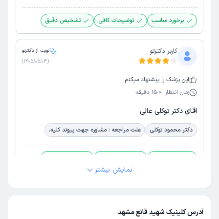
برخورد مناسب
توضیحات کافی
تشخیص دقیق
کاربر دکترتو
نوبت از دکترتو
)
1405/05/04
(
این
پزشک
را پیشنهاد میکنم
زمان انتظار:
0-15 دقیقه
اقای دکتر توکلی عالی
دکتر محمود توکلی
علت مراجعه : مشاوره جهت پیوند کلیه.
برخورد مناسب
توضیحات کافی
تشخیص دقیق
نمایش بیشتر
پذیرش خوب
کمترین معطلی
هایده
نوبت از دکترتو
آدرس کلینیک شهید قانع مشهد
)
1405/04/30
(