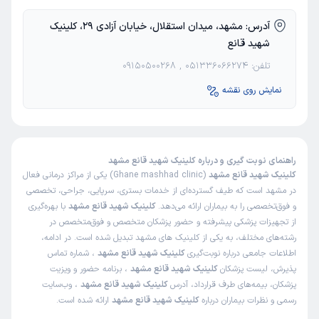
این
پزشک
را پیشنهاد میکنم
آدرس:
مشهد، میدان استقلال، خیابان آزادی 29، کلینیک
زمان انتظار:
0-15 دقیقه
شهید قانع
عالیه خوش برخورد و دکتر بسیاردانا و مهربان
تلفن:
051336066274
,
09150500268
دکتر آرش قلوبی
علت مراجعه : بالون زدم ۱۴سال مریض آقای دکترم
نمایش روی نقشه
توضیحات کافی
تشخیص دقیق
پذیرش خوب
تعرفه مناسب
کمترین معطلی
راهنمای نوبت گیری و درباره کلینیک شهید قانع مشهد
کلینیک شهید قانع مشهد
(Ghane mashhad clinic) یکی از مراکز درمانی فعال
در مشهد است که طیف گسترده‌ای از خدمات بستری، سرپایی، جراحی، تخصصی
مهران
نوبت از دکترتو
و فوق‌تخصصی را به بیماران ارائه می‌دهد.
کلینیک شهید قانع مشهد
با بهره‌گیری
)
1405/04/28
(
از تجهیزات پزشکی پیشرفته و حضور پزشکان متخصص و فوق‌متخصص در
این
پزشک
را پیشنهاد میکنم
رشته‌های مختلف، به یکی از
کلینیک های مشهد
تبدیل شده است. در ادامه،
اطلاعات جامعی درباره نوبت‌گیری
کلینیک شهید قانع مشهد
، شماره تماس
زمان انتظار:
0-15 دقیقه
پذیرش، لیست پزشکان
کلینیک شهید قانع مشهد
، برنامه حضور و ویزیت
دکتر توکلی بسیار حاذق وتوانا وبادانش هستد
پزشکان، بیمه‌های طرف قرارداد، آدرس
کلینیک شهید قانع مشهد
، وب‌سایت
رسمی و نظرات بیماران درباره
کلینیک شهید قانع مشهد
ارائه شده است.
دکتر محمود توکلی
علت مراجعه : برای کلیه