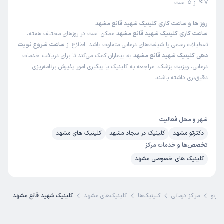
4.7 از ۵ است.
کاربر دکترتو
نوبت از دکترتو
روز ها و ساعت کاری کلینیک شهید قانع مشهد
)
1405/03/20
(
ساعت کاری کلینیک شهید قانع مشهد
ممکن است در روزهای مختلف هفته،
تعطیلات رسمی یا شیفت‌های درمانی متفاوت باشد. اطلاع از
ساعت شروع نوبت
این
پزشک
را پیشنهاد میکنم
دهی کلینیک شهید قانع مشهد
به بیماران کمک می‌کند تا برای دریافت خدمات
زمان انتظار:
0-15 دقیقه
درمانی، ویزیت پزشک، مراجعه به کلینیک یا پیگیری امور پذیرش برنامه‌ریزی
دقیق‌تری داشته باشند.
خیلی عالی
دکتر ندا پرتوی
علت مراجعه : فشارخون بالا
شهر و محل فعالیت
برخورد مناسب
توضیحات کافی
تشخیص دقیق
دکترتو مشهد
کلینیک در سجاد مشهد
کلینیک های مشهد
پذیرش خوب
تعرفه مناسب
کمترین معطلی
تخصص‌ها و خدمات مرکز
کلینیک های خصوصی مشهد
کاربر دکترتو
نوبت از دکترتو
)
1405/03/13
(
کترتو
مراکز درمانی
کلینیک‌ها
کلینیک‌های مشهد
کلینیک شهید قانع مشهد
این
پزشک
را پیشنهاد میکنم
زمان انتظار:
15-45 دقیقه