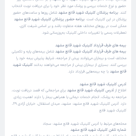
کاربر دکترتو
نوبت از دکترتو
حضور و نوع خدمات بررسی و پزشک مورد نظر خود را برای دریافت نوبت انتخاب
)
1405/04/11
(
کنند.
برنامه پزشکان کلینیک شهید قانع مشهد
شامل روزها و ساعت‌های حضور
پزشکان در این کلینیک است.
برنامه حضور پزشکان کلینیک شهید قانع مشهد
این
پزشک
را پیشنهاد میکنم
ممکن است در روزهای مختلف هفته متفاوت باشد و بر اساس شیفت کاری،
زمان انتظار:
15-45 دقیقه
تعطیلات رسمی یا تغییرات داخلی کلینیک به‌روزرسانی شود.
خیلی خوب بود اصلا معطل نشدیم آقای دکتر واقعا برخورد عالی
بیمه های طرف قرارداد کلینیک شهید قانع مشهد
دارن با بیمار خدا خیرتون بده
بیمه های طرف قرارداد کلینیک شهید قانع مشهد
شامل بیمه‌های پایه و تکمیلی
مختلف است و بیماران می‌توانند پیش از مراجعه، شرایط پذیرش بیمه خود را
دکتر محمود توکلی
علت مراجعه : مشکل کلیه
بررسی کنند. بسیاری از بیماران پیش از مراجعه می‌خواهند بدانند
کلینیک شهید
قانع مشهد
با چه بیمه‌هایی قرارداد دارد.
برخورد مناسب
توضیحات کافی
تشخیص دقیق
آدرس کلینیک شهید قانع مشهد
پذیرش خوب
اطلاع از
آدرس کلینیک شهید قانع مشهد
برای مراجعانی که قصد دریافت نوبت،
مراجعه به پزشک، انجام خدمات درمانی یا همراهی بیمار را دارند اهمیت زیادی
دارد. آدرس کلینیک شهید قانع مشهد: مشهد، میدان استقلال، خیابان آزادی 29،
اقدس سادات کلالی
نوبت از دکترتو
کلینیک شهید قانع
)
1405/04/08
(
این
پزشک
را پیشنهاد میکنم
محله‌های مرتبط با آدرس کلینیک شهید قانع مشهد: سجاد
شماره تلفن کلینیک شهید قانع مشهد
زمان انتظار:
15-45 دقیقه
شماره تلفن کلینیک شهید قانع مشهد برای ارتباط مستقیم با کلینیک شهید قانع