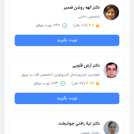
دکتر الهه روشن ضمیر
تخصص داخلی
4.6
(
107
نظر)
1629
نوبت موفق
نوبت بگیرید
دکتر آرش قلوبی
فلوشیپ اینترونشنال کاردیولوژی | تخصص قلب و عروق
4.95
(
87
نظر)
1093
نوبت موفق
نوبت بگیرید
دکتر لیلا رافتی جوانبخت
پزشک عمومی