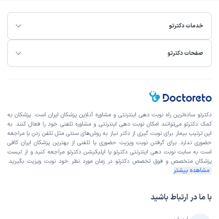
ادامه درمان توسط پزشک مورد نظر
خدمات دکترتو
دکتر آرش قلوبی
علت مراجعه : ادامه درمان مستمر و اخذ دارو برای یک بازه ۳ماهه
صفحات دکترتو
برخورد مناسب
توضیحات کافی
تشخیص دقیق
پذیرش خوب
دکترتو ساده‌ترین راه نوبت‌ دهی اینترنتی و مشاوره آنلاین پزشکان ایران است. پزشکان به
حسین
نوبت از دکترتو
کمک دکترتو می‌توانند امکان نوبت دهی اینترنتی و مشاوره تلفنی خود را فعال کنند. به
)
1405/02/07
(
این ترتیب بیمار برای نوبت گیری از دکتر نیاز به روش‌های سنتی مثل تلفن زدن یا مراجعه
حضوری ندارد. برای گرفتن نوبت ویزیت حضوری یا تلفنی از بهترین پزشکان ایران کافی
این
پزشک
را پیشنهاد میکنم
است به
سایت نوبت دهی اینترنتی
دکترتو یا اپلیکیشن دکترتو مراجعه کنید و از
لیست
زمان انتظار:
45-90 دقیقه
پزشکان متخصص و فوق تخصص
دکترتو در زمان مورد نظر خود نوبت ویزیت بگیرید.
مشاهده بیشتر
دکتر عزیز بسیار خوش رفتار وفهیم بوده و حتی در روند پذیرش
در بیمارستان جهت آنژیو بسیار کمک حال بوده و هرگونه
با ما در ارتباط باشید
توضیحی لازم داری بیان کرده حتی اگر یک ربع سوال کنی با
گشاده رویی پاسخ داده