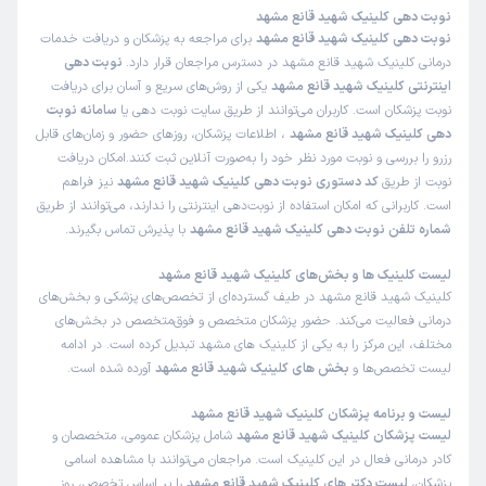
نوبت دهی کلینیک شهید قانع مشهد
نوبت دهی کلینیک شهید قانع مشهد
برای مراجعه به پزشکان و دریافت خدمات
برخورد مناسب
توضیحات کافی
تشخیص دقیق
درمانی کلینیک شهید قانع مشهد در دسترس مراجعان قرار دارد.
نوبت دهی
پذیرش خوب
تعرفه مناسب
کمترین معطلی
اینترنتی کلینیک شهید قانع مشهد
یکی از روش‌های سریع و آسان برای دریافت
نوبت پزشکان است. کاربران می‌توانند از طریق سایت نوبت دهی یا
سامانه نوبت
دهی کلینیک شهید قانع مشهد
، اطلاعات پزشکان، روزهای حضور و زمان‌های قابل
کاربر دکترتو
نوبت از دکترتو
رزرو را بررسی و نوبت مورد نظر خود را به‌صورت آنلاین ثبت کنند.امکان دریافت
)
1405/04/25
(
نوبت از طریق
کد دستوری نوبت دهی کلینیک شهید قانع مشهد
نیز فراهم
است. کاربرانی که امکان استفاده از نوبت‌دهی اینترنتی را ندارند، می‌توانند از طریق
این
پزشک
را پیشنهاد نمیکنم
شماره تلفن نوبت دهی کلینیک شهید قانع مشهد
با پذیرش تماس بگیرند.
زمان انتظار:
بیش از 90 دقیقه
لیست کلینیک‌ ها و بخش‌های کلینیک شهید قانع مشهد
سلام خسته نباشید به نظر من نوبت دهی اصلا خوب نیست
کلینیک شهید قانع مشهد در طیف گسترده‌ای از تخصص‌های پزشکی و بخش‌های
چون حداقل باید۳ساعتی بشینی یا ۶صبح بیاین بازم ۱ساعت
درمانی فعالیت می‌کند. حضور پزشکان متخصص و فوق‌متخصص در بخش‌های
درنظر بگیرید
مختلف، این مرکز را به یکی از کلینیک های مشهد تبدیل کرده است. در ادامه
لیست تخصص‌ها و
بخش‌ های کلینیک شهید قانع مشهد
آورده شده است.
دکتر علیرضا عشرتی
علت مراجعه : اعتراض به نظر قبلی بیمارستان
لیست و برنامه پزشکان کلینیک شهید قانع مشهد
برخورد مناسب
لیست پزشکان کلینیک شهید قانع مشهد
پذیرش خوب
تعرفه مناسب
شامل پزشکان عمومی، متخصصان و
کادر درمانی فعال در این کلینیک است. مراجعان می‌توانند با مشاهده اسامی
پزشکان،
لیست دکتر های کلینیک شهید قانع مشهد
را بر اساس تخصص، روز