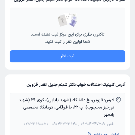
تاکنون نظری برای این مرکز ثبت نشده است.
شما اولین نظر را ثبت کنید.
ثبت نظر
آدرس کلینیک اختلالات خواب دکتر شبنم جلیل القدر قزوین
آدرس:
قزوین، خ دانشگاه (شهید بابایی)، کوی 31 (شهید
نورخیز محجوب)، پ 22، ط فوقانی، درمانگاه تخصصی
رادمهر
تلفن:
09304347709
,
09043733640
,
02833680050
نمایش روی نقشه